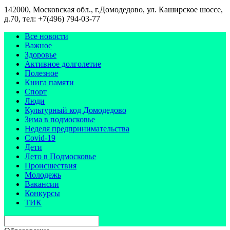
142000, Московская обл., г.Домодедово, ул. Каширское шоссе,
д.70, тел: +7(496) 794-03-77
Все новости
Важное
Здоровье
Активное долголетие
Полезное
Книга памяти
Спорт
Люди
Культурный код Домодедово
Зима в подмосковье
Неделя предпринимательства
Covid-19
Дети
Лето в Подмосковье
Происшествия
Молодежь
Вакансии
Конкурсы
ТИК