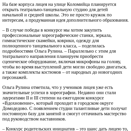
На базе корпуса лицея на улице Коломийца планируется
открыть театрально-танцевальную студию для детей
начальной и средней школы. Это не просто кружок по
интересам, а продуманная идея дополнительного образования.
– В случае победы в конкурсе мы хотим закупить
профессиональные хореографические станки, зеркала,
гимнастические скамейки, коврики, одежду для
полноценного танцевального класса, – поделилась
подробностями Ольга Рулина. – Параллельно с этим для
театрального направления планируем приобрести
сценическое оборудование, включая микрофоны на голову,
чтобы во время выступлений дети могли свободно двигаться,
а также комплекты костюмов – от народных до новогодних
персонажей.
Ольга Рулина отметила, что у учеников лицея уже есть
значительные успехи в хореографии. Недавно они стали
лауреатами II и III степени на ежегодном конкурсе
«Вдохновение», который проходит в городском округе
Домодедово. С появлением студии талантливые дети получат
постоянную базу для занятий и смогут оттачивать мастерство
под руководством наставников.
– Конкурс родительских инициатив – это шанс дать лицею то,