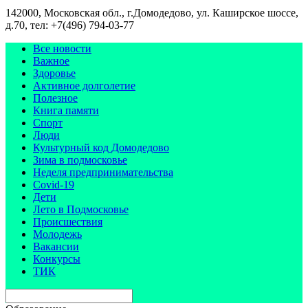
142000, Московская обл., г.Домодедово, ул. Каширское шоссе,
д.70, тел: +7(496) 794-03-77
Все новости
Важное
Здоровье
Активное долголетие
Полезное
Книга памяти
Спорт
Люди
Культурный код Домодедово
Зима в подмосковье
Неделя предпринимательства
Covid-19
Дети
Лето в Подмосковье
Происшествия
Молодежь
Вакансии
Конкурсы
ТИК