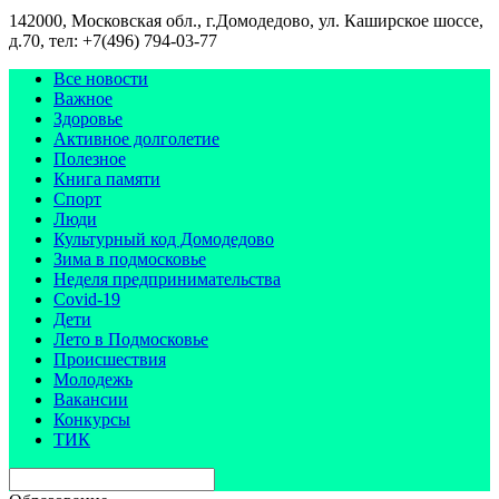
142000, Московская обл., г.Домодедово, ул. Каширское шоссе,
д.70, тел: +7(496) 794-03-77
Все новости
Важное
Здоровье
Активное долголетие
Полезное
Книга памяти
Спорт
Люди
Культурный код Домодедово
Зима в подмосковье
Неделя предпринимательства
Covid-19
Дети
Лето в Подмосковье
Происшествия
Молодежь
Вакансии
Конкурсы
ТИК