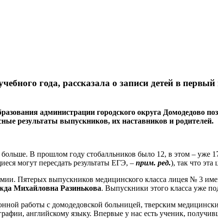
чебного года, рассказала о записи детей в первый
разования администрации городского округа Домодедово по
сные результаты выпускников, их наставников и родителей.
больше. В прошлом году стобалльников было 12, в этом – уже 1
иеся могут пересдать результаты ЕГЭ, –
прим. ред.
), так что эт
химии. Пятерых выпускников медицинского класса лицея № 3 им
жда Михайловна Разинькова
. Выпускники этого класса уже п
нной работы с домодедовской больницей, тверским медицинским
еографии, английскому языку. Впервые у нас есть ученик, полу