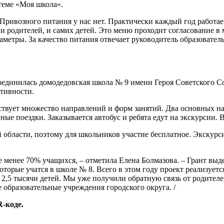
теме «Моя школа».
 Привозного питания у нас нет. Практически каждый год работ
родителей, и самих детей. Это меню проходит согласование в м
етры. За качество питания отвечает руководитель образователь
единилась домодедовская школа № 9 имени Героя Советского Сою
ктивности.
ствует множество направлений и форм занятий. Два основных нап
ные поездки. Заказывается автобус и ребята едут на экскурсии.
й области, поэтому для школьников участие бесплатное. Экскурсии
 менее 70% учащихся, – отметила Елена Болмазова. – Грант выд
оторые учатся в школе № 8. Всего в этом году проект реализуетс
2,5 тысячи детей. Мы уже получили обратную связь от родителе
 образовательные учреждения городского округа. /
-коде.