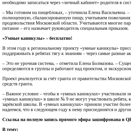
необходимо записаться через «личный кабинет» родителя в сис
– Мы готовим на пищеблоках, – уточнила Елена Васильевна. –
полноценную, сбалансированную пищу, учитываем пожелания и 
продовольствия Московской области. Учитываются многие парам
питание – его назначает руководитель специальным приказом.
«Умные каникулы» – бесплатно!
В этом году к региональному проекту «умные каникулы» присо
поддерживать в ребятах тягу к знаниям – через самые разные а
– Это не урочная система, – отметила Елена Болмазова. – Суще
определяются в группы и работают над проектом, и экскурсион
Проект реализуется за счёт гранта от правительства Московско
средств гранта.
– Важное условие – чтобы в «умных каникулах» участвовали не
«умных каникулах» в школе № 9 не могут участвовать ребята, к
зарёвской школы. В «умных каникулах» приняли участие более 
надеемся, что в следующем году к нему присоединятся и другие
Ссылка на полную запись прямого эфира зашифрована в QR
В тему: