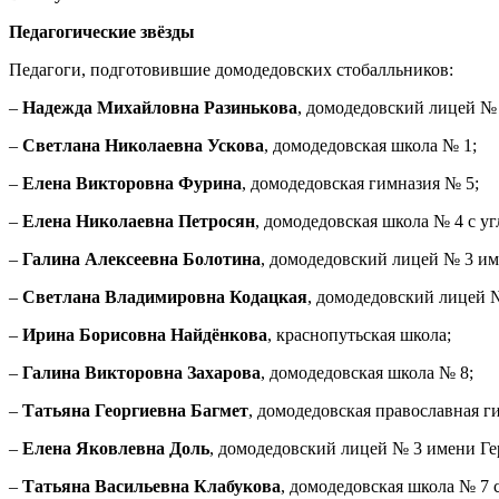
Педагогические звёзды
Педагоги, подготовившие домодедовских стобалльников:
–
Надежда Михайловна Разинькова
, домодедовский лицей №
–
Светлана Николаевна Ускова
, домодедовская школа № 1;
–
Елена Викторовна Фурина
, домодедовская гимназия № 5;
–
Елена Николаевна Петросян
, домодедовская школа № 4 с у
–
Галина Алексеевна Болотина
, домодедовский лицей № 3 и
–
Светлана Владимировна Кодацкая
, домодедовский лицей 
–
Ирина Борисовна Найдёнкова
, краснопутьская школа;
–
Галина Викторовна Захарова
, домодедовская школа № 8;
–
Татьяна Георгиевна Багмет
, домодедовская православная 
–
Елена Яковлевна Доль
, домодедовский лицей № 3 имени Г
–
Татьяна Васильевна Клабукова
, домодедовская школа № 7