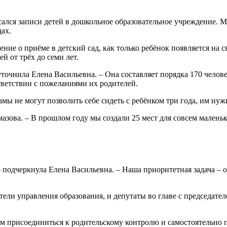
ался записи детей в дошкольное образовательное учреждение. М
дах.
ние о приёме в детский сад, как только ребёнок появляется на 
й от трёх до семи лет.
 уточнила Елена Васильевна. – Она составляет порядка 170 чело
ответствии с пожеланиями их родителей.
мы не могут позволить себе сидеть с ребёнком три года, им нуж
азова. – В прошлом году мы создали 25 мест для совсем маленьк
подчеркнула Елена Васильевна. – Наша приоритетная задача – о
ели управления образования, и депутаты во главе с председате
 присоединиться к родительскому контролю и самостоятельно п