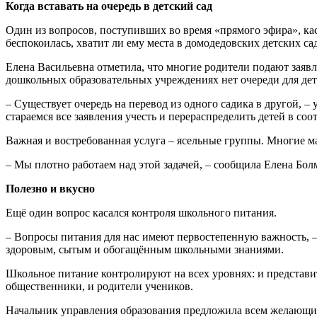
Когда вставать на очередь в детский сад
Один из вопросов, поступивших во время «прямого эфира», кас
беспокоилась, хватит ли ему места в домодедовских детских са
Елена Васильевна отметила, что многие родители подают заявле
дошкольных образовательных учреждениях нет очереди для дете
– Существует очередь на перевод из одного садика в другой, –
стараемся все заявления учесть и перераспределить детей в со
Важная и востребованная услуга – ясельные группы. Многие ма
– Мы плотно работаем над этой задачей, – сообщила Елена Болм
Полезно и вкусно
Ещё один вопрос касался контроля школьного питания.
– Вопросы питания для нас имеют первостепенную важность, – 
здоровым, сытым и обогащённым школьными знаниями.
Школьное питание контролируют на всех уровнях: и представит
общественники, и родители учеников.
Начальник управления образования предложила всем желающим