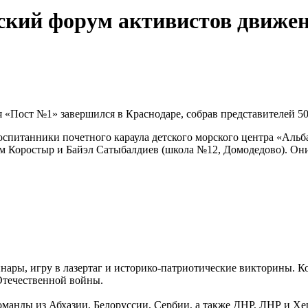
еский форум активистов движе
 «Пост №1» завершился в Краснодаре, собрав представителей 50
спитанники почетного караула детского морского центра «Альб
м Коростыр и Байэл Сатыбалдиев (школа №12, Домодедово). Он
ары, игру в лазертаг и историко-патриотические викторины. Ко
Отечественной войны.
манды из Абхазии, Белоруссии, Сербии, а также ДНР, ЛНР и Хе