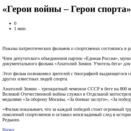
«Герои войны – Герои спорта
0
1 мин
Показы патриотических фильмов о спортсменах состоялись в р
Член депутатского объединения партии «Единая Россия», муни
документального фильма «Анатолий Зимин. Учитель бега» для
Этот фильм познакомил зрителей с биографией выдающегося 
других известных людей спорта.
Анатолий Зимин – трехкратный чемпион СССР в беге на 800 м
Великой Отечественной войны служил в Отдельной мотострелк
медалями «За оборону Москвы, «За боевые заслуги», «За побед
«Фильм показывает, что за каждой победой стоит огромный тр
поколений спортсменов и оставил неизгладимый след в истории
Редькин.
Назад