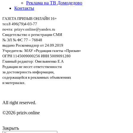
Реклама на ТВ Домодедово
Контакты
ГАЗЕТА ПРИЗЫВ ОНЛАЙН 16+
тел.8 496(79)4-03-77
почта: prizyv.online@yandex.ru
Свидетельство о регистрации СМИ
№ ЭЛ № ФС 77 – 76848
выдано Роскомнадзор от 24.09.2019
Учредитель: МАУ «Редакция газеты «Призыв»
ОГРН 1145009000256 ИНН 5009091280
Главный редактор: Омельяненко Е.А
Редакция не несет ответственности
за достоверность информации,
содержащейся в рекламных объявлениях
и материалах.
All right reserved.
©2026 priziv.online
Закрыть