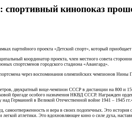
»: спортивный кинопоказ прош
амках партийного проекта «Детский спорт», который приобщает 
ципальный координатор проекта, член местного совета сторонн
 юных спортсменов городского стадиона «Авангард».
спортсмена через воспоминания олимпийских чемпионов Нины П
етров, двукратный вице-чемпион СССР в дистанции на 800 и 15
овой бригаде особого назначения НКВД СССР. Награжден орден
у над Германией в Великой Отечественной войне 1941 – 1945 гг.
уд, самоотверженность и вера в своих подопечных. Это история
 легкой атлетики. Это вдохновляющее кино о силе духа, настав