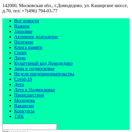
142000, Московская обл., г.Домодедово, ул. Каширское шоссе,
д.70, тел: +7(496) 794-03-77
Все новости
Важное
Здоровье
Активное долголетие
Полезное
Книга памяти
Спорт
Люди
Культурный код Домодедово
Зима в подмосковье
Неделя предпринимательства
Covid-19
Дети
Лето в Подмосковье
Происшествия
Молодежь
Вакансии
Конкурсы
ТИК