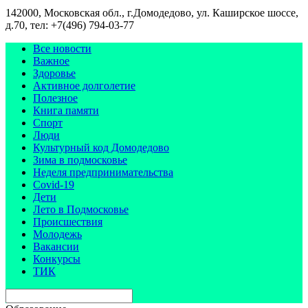
142000, Московская обл., г.Домодедово, ул. Каширское шоссе,
д.70, тел: +7(496) 794-03-77
Все новости
Важное
Здоровье
Активное долголетие
Полезное
Книга памяти
Спорт
Люди
Культурный код Домодедово
Зима в подмосковье
Неделя предпринимательства
Covid-19
Дети
Лето в Подмосковье
Происшествия
Молодежь
Вакансии
Конкурсы
ТИК