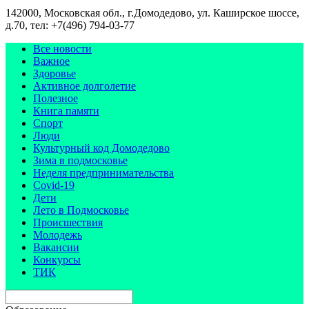
142000, Московская обл., г.Домодедово, ул. Каширское шоссе,
д.70, тел: +7(496) 794-03-77
Все новости
Важное
Здоровье
Активное долголетие
Полезное
Книга памяти
Спорт
Люди
Культурный код Домодедово
Зима в подмосковье
Неделя предпринимательства
Covid-19
Дети
Лето в Подмосковье
Происшествия
Молодежь
Вакансии
Конкурсы
ТИК