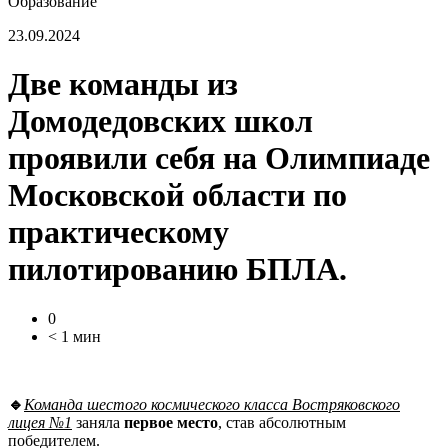
Образование
23.09.2024
Две команды из
Домодедовских школ
проявили себя на Олимпиаде
Московской области по
практическому
пилотированию БПЛА.
0
< 1 мин
🔹
Команда шестого космического класса Востряковского
лицея №1
заняла
первое место
, став абсолютным
победителем.