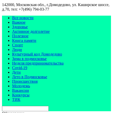
142000, Московская обл., г.Домодедово, ул. Каширское шоссе,
д.70, тел: +7(496) 794-03-77
Все новости
Важное
Здоровье
Активное долголетие
Полезное
Книга памяти
Спорт
Люди
Культурный код Домодедово
Зима в подмосковье
Неделя предпринимательства
Covid-19
Дети
Лето в Подмосковье
Происшествия
Молодежь
Вакансии
Конкурсы
ТИК