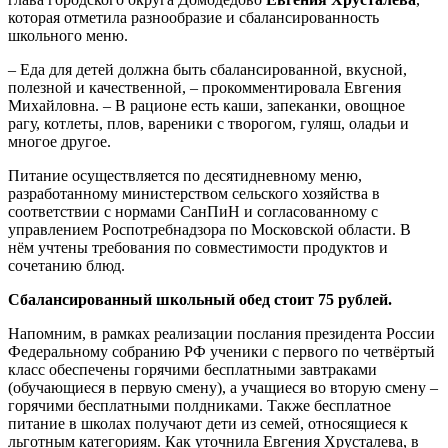
которая отметила разнообразие и сбалансированность
школьного меню.
– Еда для детей должна быть сбалансированной, вкусной,
полезной и качественной, – прокомментировала Евгения
Михайловна. – В рационе есть каши, запеканки, овощное
рагу, котлеты, плов, вареники с творогом, гуляш, оладьи и
многое другое.
Питание осуществляется по десятидневному меню,
разработанному министерством сельского хозяйства в
соответствии с нормами СанПиН и согласованному с
управлением Роспотребнадзора по Московской области. В
нём учтены требования по совместимости продуктов и
сочетанию блюд.
Сбалансированный школьный обед стоит 75 рублей.
Напомним, в рамках реализации послания президента России
Федеральному собранию РФ ученики с первого по четвёртый
класс обеспечены горячими бесплатными завтраками
(обучающиеся в первую смену), а учащиеся во вторую смену –
горячими бесплатными полдниками. Также бесплатное
питание в школах получают дети из семей, относящиеся к
льготным категориям. Как уточнила Евгения Хрусталева, в