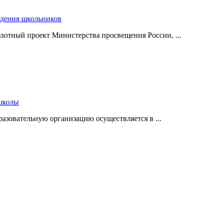
едения школьников
илотный проект Министерства просвещения России, ...
 школы
разовательную организацию осуществляется в ...