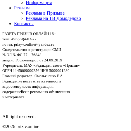
Информация
Реклама
Реклама в Призыве
Реклама на ТВ Домодедово
Контакты
ГАЗЕТА ПРИЗЫВ ОНЛАЙН 16+
тел.8 496(79)4-03-77
почта: prizyv.online@yandex.ru
Свидетельство о регистрации СМИ
№ ЭЛ № ФС 77 – 76848
выдано Роскомнадзор от 24.09.2019
Учредитель: МАУ «Редакция газеты «Призыв»
ОГРН 1145009000256 ИНН 5009091280
Главный редактор: Омельяненко Е.А
Редакция не несет ответственности
за достоверность информации,
содержащейся в рекламных объявлениях
и материалах.
All right reserved.
©2026 priziv.online