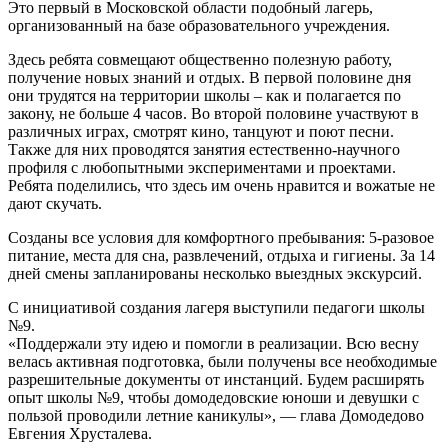
Это первый в Московской области подобный лагерь,
организованный на базе образовательного учреждения.
Здесь ребята совмещают общественно полезную работу,
получение новых знаний и отдых. В первой половине дня
они трудятся на территории школы – как и полагается по
закону, не больше 4 часов. Во второй половине участвуют в
различных играх, смотрят кино, танцуют и поют песни.
Также для них проводятся занятия естественно-научного
профиля с любопытными экспериментами и проектами.
Ребята поделились, что здесь им очень нравится и вожатые не
дают скучать.
Созданы все условия для комфортного пребывания: 5-разовое
питание, места для сна, развлечений, отдыха и гигиены. За 14
дней смены запланированы несколько выездных экскурсий.
С инициативой создания лагеря выступили педагоги школы
№9.
«Поддержали эту идею и помогли в реализации. Всю весну
велась активная подготовка, были получены все необходимые
разрешительные документы от инстанций. Будем расширять
опыт школы №9, чтобы домодедовские юноши и девушки с
пользой проводили летние каникулы», — глава Домодедово
Евгения Хрусталева.