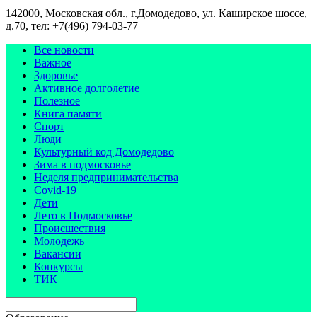
142000, Московская обл., г.Домодедово, ул. Каширское шоссе,
д.70, тел: +7(496) 794-03-77
Все новости
Важное
Здоровье
Активное долголетие
Полезное
Книга памяти
Спорт
Люди
Культурный код Домодедово
Зима в подмосковье
Неделя предпринимательства
Covid-19
Дети
Лето в Подмосковье
Происшествия
Молодежь
Вакансии
Конкурсы
ТИК