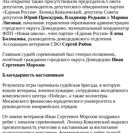
/На открытии также присутствовали председатель Совета
депутатов, руководитель депутатского объединения партии
«Единая Россия» Леонид Ковалевский, депутаты Совета
депутатов
Юрий Проскурин, Владимир Редькин
и
Марина
Лисовая
, начальник управления образования администрации
городского округа Домодедово, муниципальный координатор
ФПП «Новая школа», член партии «Единая Россия»
Елена
Болмазова
, руководитель домодедовского отделения
Ассоциации ветеранов СВО
Сергей Рябов
.
Главным судьёй соревнований был генерал-полковник,
почётный гражданин городского округа Домодедово
Иван
Сергеевич Морозов
.
Благодарность наставникам
Результаты игры оценивала судейская бригада, в которую
вошли ветераны, военнослужащие, сотрудники молодёжного
комплексного центра «Победа», а также волонтёры
Московского финансово-юридического университета и
руководители юнармейских отрядов.
От имени ветеранов Иван Сергеевич Морозов поздравил
ребят с началом соревнований. Леонид Ковалевский выразил
признательность учителям и наставникам за воспитание
подрастающего поколения, формирование у ребят знаний,