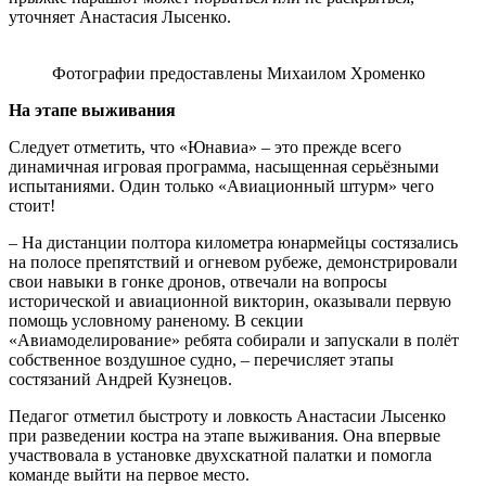
уточняет Анастасия Лысенко.
Фотографии предоставлены Михаилом Хроменко
На этапе выживания
Следует отметить, что «Юнавиа» – это прежде всего
динамичная игровая программа, насыщенная серьёзными
испытаниями. Один только «Авиационный штурм» чего
стоит!
– На дистанции полтора километра юнармейцы состязались
на полосе препятствий и огневом рубеже, демонстрировали
свои навыки в гонке дронов, отвечали на вопросы
исторической и авиационной викторин, оказывали первую
помощь условному раненому. В секции
«Авиамоделирование» ребята собирали и запускали в полёт
собственное воздушное судно, – перечисляет этапы
состязаний Андрей Кузнецов.
Педагог отметил быстроту и ловкость Анастасии Лысенко
при разведении костра на этапе выживания. Она впервые
участвовала в установке двухскатной палатки и помогла
команде выйти на первое место.