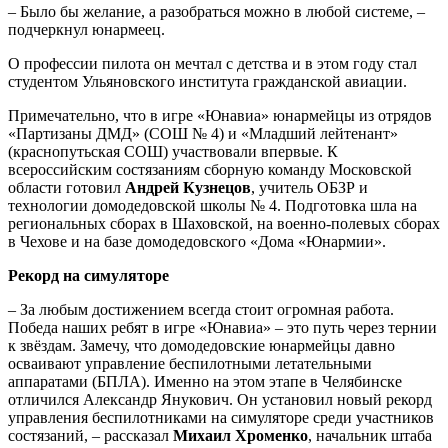
– Было бы желание, а разобраться можно в любой системе, –
подчеркнул юнармеец.
О профессии пилота он мечтал с детства и в этом году стал
студентом Ульяновского института гражданской авиации.
Примечательно, что в игре «Юнавиа» юнармейцы из отрядов
«Партизаны ДМД» (СОШ № 4) и «Младший лейтенант»
(краснопутьская СОШ) участвовали впервые. К
всероссийским состязаниям сборную команду Московской
области готовил
Андрей Кузнецов
, учитель ОБЗР и
технологии домодедовской школы № 4. Подготовка шла на
региональных сборах в Шаховской, на военно-полевых сборах
в Чехове и на базе домодедовского «Дома «Юнармии».
Рекорд на симуляторе
– За любым достижением всегда стоит огромная работа.
Победа наших ребят в игре «Юнавиа» – это путь через тернии
к звёздам. Замечу, что домодедовские юнармейцы давно
осваивают управление беспилотными летательными
аппаратами (БПЛА). Именно на этом этапе в Челябинске
отличился Александр Янукович. Он установил новый рекорд
управления беспилотниками на симуляторе среди участников
состязаний, – рассказал
Михаил Хроменко
, начальник штаба