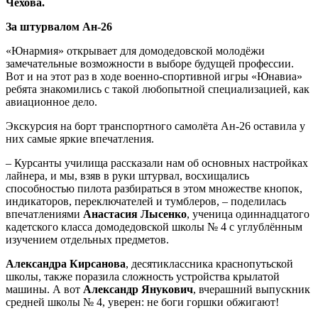
Чехова.
За штурвалом Ан-26
«Юнармия» открывает для домодедовской молодёжи
замечательные возможности в выборе будущей профессии.
Вот и на этот раз в ходе военно-спортивной игры «Юнавиа»
ребята знакомились с такой любопытной специализацией, как
авиационное дело.
Экскурсия на борт транспортного самолёта Ан-26 оставила у
них самые яркие впечатления.
– Курсанты училища рассказали нам об основных настройках
лайнера, и мы, взяв в руки штурвал, восхищались
способностью пилота разбираться в этом множестве кнопок,
индикаторов, переключателей и тумблеров, – поделилась
впечатлениями
Анастасия Лысенко
, ученица одиннадцатого
кадетского класса домодедовской школы № 4 с углублённым
изучением отдельных предметов.
Александра Кирсанова
, десятиклассника краснопутьской
школы, также поразила сложность устройства крылатой
машины. А вот
Александр Янукович
, вчерашний выпускник
средней школы № 4, уверен: не боги горшки обжигают!