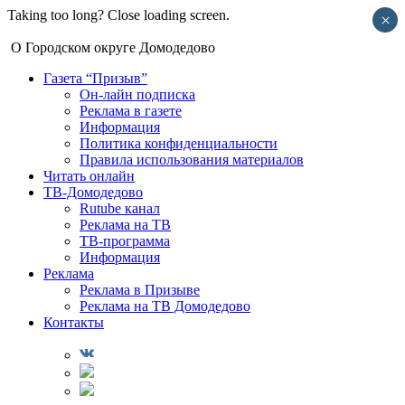
Taking too long? Close loading screen.
×
О Городском округе Домодедово
Газета “Призыв”
Он-лайн подписка
Реклама в газете
Информация
Политика конфиденциальности
Правила использования материалов
Читать онлайн
ТВ-Домодедово
Rutube канал
Реклама на ТВ
ТВ-программа
Информация
Реклама
Реклама в Призыве
Реклама на ТВ Домодедово
Контакты