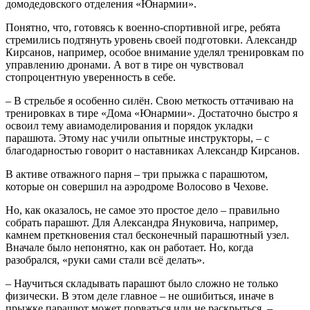
домодедовского отделения «Юнармии».
Понятно, что, готовясь к военно-спортивной игре, ребята
стремились подтянуть уровень своей подготовки. Александр
Кирсанов, например, особое внимание уделял тренировкам по
управлению дронами. А вот в тире он чувствовал
стопроцентную уверенность в себе.
– В стрельбе я особенно силён. Свою меткость оттачиваю на
тренировках в тире «Дома «Юнармии». Достаточно быстро я
освоил тему авиамоделирования и порядок укладки
парашюта. Этому нас учили опытные инструкторы, – с
благодарностью говорит о наставниках Александр Кирсанов.
В активе отважного парня – три прыжка с парашютом,
которые он совершил на аэродроме Волосово в Чехове.
Но, как оказалось, не самое это простое дело – правильно
собрать парашют. Для Александра Януковича, например,
камнем преткновения стал бесконечный парашютный узел.
Вначале было непонятно, как он работает. Но, когда
разобрался, «руки сами стали всё делать».
– Научиться складывать парашют было сложно не только
физически. В этом деле главное – не ошибиться, иначе в
прыжке парашют может порваться или не раскрыться, –