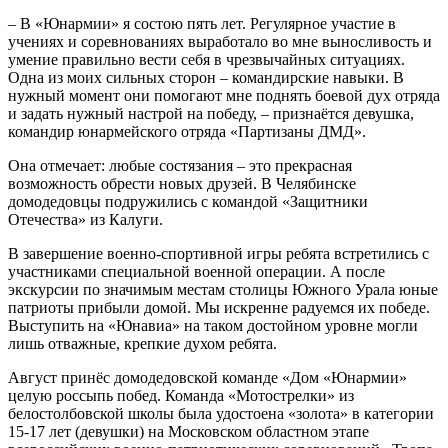
– В «Юнармии» я состою пять лет. Регулярное участие в
учениях и соревнованиях выработало во мне выносливость и
умение правильно вести себя в чрезвычайных ситуациях.
Одна из моих сильных сторон – командирские навыки. В
нужный момент они помогают мне поднять боевой дух отряда
и задать нужный настрой на победу, – признаётся девушка,
командир юнармейского отряда «Партизаны ДМД».
Она отмечает: любые состязания – это прекрасная
возможность обрести новых друзей. В Челябинске
домодедовцы подружились с командой «Защитники
Отечества» из Калуги.
В завершение военно-спортивной игры ребята встретились с
участниками специальной военной операции. А после
экскурсии по значимым местам столицы Южного Урала юные
патриоты прибыли домой. Мы искренне радуемся их победе.
Выступить на «Юнавиа» на таком достойном уровне могли
лишь отважные, крепкие духом ребята.
Август принёс домодедовской команде «Дом «Юнармии»
целую россыпь побед. Команда «Мотострелки» из
белостолбовской школы была удостоена «золота» в категории
15-17 лет (девушки) на Московском областном этапе