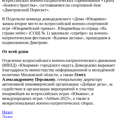
всероссийских военно-патриотических соревнований «Тропа
«Боевого братства», состоявшемся на спортивной базе
«Дмитровский Пересвет».
В Подольске команда домодедовского «Дома «Юнармии»
заняла второе место во всероссийской военно-спортивной
игре «Юнармейский привал». Юнармейцы из отряда «На
страже небес» (СОШ № 1) завоевали «серебро» на военно-
патриотическом фестивале «Казачья застава», прошедшем в
подмосковном Дмитрове.
От всей души
Отделение всероссийского военно-патриотического движения
(ВВПД) «Юнармия» городского округа Домодедово выражает
благодарность министерству информационной и молодёжной
политики Московской области, а также
Олегу
Александровичу Персикову
, генеральному директору
автономной некоммерческой организации «Добрые дела», за
содействие в организации мероприятий и участии
юнармейцев во всероссийских играх «Юнавиа», в
международных играх «Айбын-2025», а также в
межрегиональных военно-патриотических сборах.
Назад
Далее