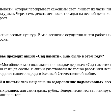
ьности, которая перекрывает саженцам свет, лишает их части пи
ьтурами. Через семь-девять лет после посадки на лесной делянк
рост.
ение лесных культур. В мае лесничие осуществили эти работы на
сосны.
ье проходит акция «Сад памяти». Как было в этом году?
Мособллес» массовая акция по посадке деревьев «Сад памяти» 
00 сеянцев сосны. В акции участвовали не только работники лес
подвиге нашего народа в Великой Отечественной войне.
 и чистый лес» нацелена на оздоровление подмосковных лес
ных делянок для санитарных рубок. Теперь лесничества планиру
иципалитета.