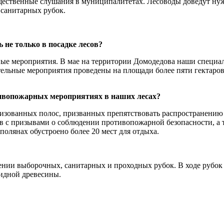
ественные слушания в муниципалитетах. Лесоводы доведут нуж
 санитарных рубок.
 не только в посадке лесов?
ные мероприятия. В мае на территории Домодедова наши специа
тельные мероприятия проведены на площади более пяти гектаро
тивопожарных мероприятиях в наших лесах?
лизованных полос, призванных препятствовать распространению
в с призывами о соблюдении противопожарной безопасности, а 
олянах обустроено более 20 мест для отдыха.
дении выборочных, санитарных и проходных рубок. В ходе рубок
видной древесины.