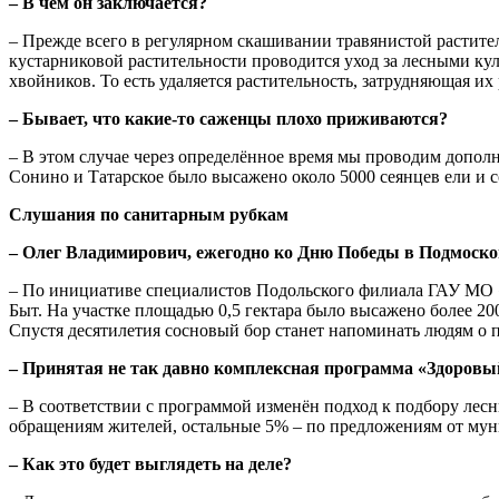
– В чём он заключается?
– Прежде всего в регулярном скашивании травянистой растител
кустарниковой растительности проводится уход за лесными кул
хвойников. То есть удаляется растительность, затрудняющая их 
– Бывает, что какие-то саженцы плохо приживаются?
– В этом случае через определённое время мы проводим дополн
Сонино и Татарское было высажено около 5000 сеянцев ели и 
Слушания по санитарным рубкам
– Олег Владимирович, ежегодно ко Дню Победы в Подмосков
– По инициативе специалистов Подольского филиала ГАУ МО «
Быт. На участке площадью 0,5 гектара было высажено более 20
Спустя десятилетия сосновый бор станет напоминать людям о 
– Принятая не так давно комплексная программа «Здоровый
– В соответствии с программой изменён подход к подбору лес
обращениям жителей, остальные 5% – по предложениям от мун
– Как это будет выглядеть на деле?