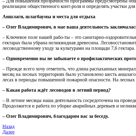
– Для повышения прозрачности программы предусмотрены общ
реализации общественного конт-роля и определять участки для
Аншлаги, шлагбаумы и места для отдыха
– Олег Владимирович, в мае ваша деятельность заключалась
– Ключевое поле нашей рабо-ты – это санитарно-оздоровитель
гектарах была убрана неликвидная древесина. Лесовосстанови
лесоводственному уходу за культурами на площади 7,6 гектара.
– Одновременно вы не забываете о профилактических про
– Прежде всего хочу отметить, что длина распаханных минера
месяц на лесных территориях было установлено шесть аншлаго
лесах в периоды повышенной пожарной опасности. На лесных п
– Какая работа ждёт лесоводов в летний период?
– В летние месяцы наша деятельность сосредоточена на прове
Продолжится и работа по уборке аварийных деревьев и нелик
– Олег Владимирович, благодарим вас за беседу.
Назад
Далее