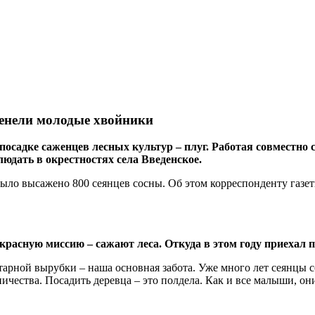
ленели молодые хвойники
садке саженцев лесных культур – плуг. Работая совместно с
юдать в окрестностях села Введенское.
 было высажено 800 сеянцев сосны. Об этом корреспонденту газ
расную миссию – сажают леса. Откуда в этом году приехал 
арной вырубки – наша основная забота. Уже много лет сеянцы с
ества. Посадить деревца – это полдела. Как и все малыши, они