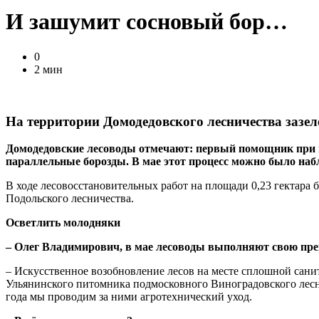
И зашумит сосновый бор…
0
2 мин
На территории Домодедовского лесничества зазе
Домодедовские лесоводы отмечают: первый помощник при по
параллельные борозды. В мае этот процесс можно было набл
В ходе лесовосстановительных работ на площади 0,23 гектара
Подольского лесничества.
Осветлить молодняки
– Олег Владимирович, в мае лесоводы выполняют свою прек
– Искусственное возобновление лесов на месте сплошной санит
Ульянинского питомника подмосковного Виноградовского леснич
года мы проводим за ними агротехнический уход.