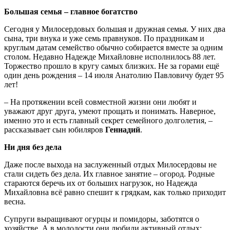
Большая семья – главное богатство
Сегодня у Милосердовых большая и дружная семья. У них два
сына, три внука и уже семь правнуков. По праздникам и
круглым датам семейство обычно собирается вместе за одним
столом. Недавно Надежде Михайловне исполнилось 88 лет.
Торжество прошло в кругу самых близких. Не за горами ещё
один день рождения – 14 июля Анатолию Павловичу будет 95
лет!
– На протяжении всей совместной жизни они любят и
уважают друг друга, умеют прощать и понимать. Наверное,
именно это и есть главный секрет семейного долголетия, –
рассказывает сын юбиляров
Геннадий
.
Ни дня без дела
Даже после выхода на заслуженный отдых Милосердовы не
стали сидеть без дела. Их главное занятие – огород. Родные
стараются беречь их от больших нагрузок, но Надежда
Михайловна всё равно спешит к грядкам, как только приходит
весна.
Супруги выращивают огурцы и помидоры, заботятся о
хозяйстве. А в молодости они любили активный отдых: