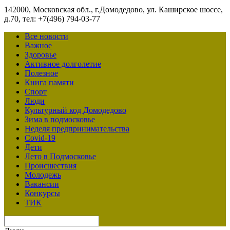
142000, Московская обл., г.Домодедово, ул. Каширское шоссе,
д.70, тел: +7(496) 794-03-77
Все новости
Важное
Здоровье
Активное долголетие
Полезное
Книга памяти
Спорт
Люди
Культурный код Домодедово
Зима в подмосковье
Неделя предпринимательства
Covid-19
Дети
Лето в Подмосковье
Происшествия
Молодежь
Вакансии
Конкурсы
ТИК