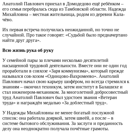
Анатолий Павлович приехал в Домодедово ещё ребёнком –
его семья перебралась сюда из Тамбовской области. Надежда
Михайловна – местная жительница, родом из деревни Кала-
чёво.
Их первая встреча получилась неожиданной, но точно не
случайной. Про такое говорят: «Судьбой было предначертано
найти друг друга».
Всю жизнь рука об руку
У семейной пары за плечами несколько десятилетий
насыщенной трудовой деятельности. Вместе они не один год
проработали в совхозе «Заря коммунизма», который прежде
назывался сов-хозом «Одинцово-Вахромеево». Анатолий
Павлович начал свою карьеру шофёром, но всегда стремился к
знаниям – окончил техникум, затем институт в Балашихе и
стал инженером-механиком. За многолетний добросовестный
труд Анатолий Павлович был удостоен звания «Ветеран
труда» и награждён медалью «За доблестный труд».
У Надежды Михайловны не менее богатый послужной
список: она работала дояркой, затем швеёй, а после – в
системе бытового обслуживания. За заслуги и преданность
делу она неоднократно получала почётные грамоты.