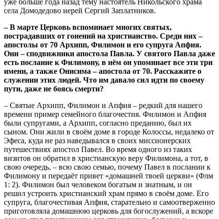
уже больше года назад тему настоятель Никольского храма
села Домодедово иерей Сергий Заплатников.
– В марте Церковь вспоминает многих святых,
пострадавших от гонений на христианство. Среди них –
апостолы от 70 Архипп, Филимон и его супруга Апфия.
Они – сподвижники апостола Павла. У святого Павла даже
есть послание к Филимону, в нём он упоминает все эти три
имени, а также Онисима – апостола от 70. Расскажите о
служении этих людей. Что им давало сил идти по своему
пути, даже не боясь смерти?
– Святые Архипп, Филимон и Апфия – редкий для нашего
времени пример семейного благочестия. Филимон и Апфия
были супругами, а Архипп, согласно преданию, был их
сыном. Они жили в своём доме в городе Колоссы, недалеко от
Эфеса, куда не раз наведывался в своих миссионерских
путешествиях апостол Павел. Во время одного из таких
визитов он обратил в христианскую веру Филимона, а тот, в
свою очередь, – всю свою семью, почему Павел в послании к
Филимону и передаёт привет «домашней твоей церкви» (Флм
1: 2). Филимон был человеком богатым и знатным, и он
решил устроить христианский храм прямо в своём доме. Его
супруга, благочестивая Апфия, старательно и самоотверженно
приготовляла домашнюю церковь для богослужений, а вскоре