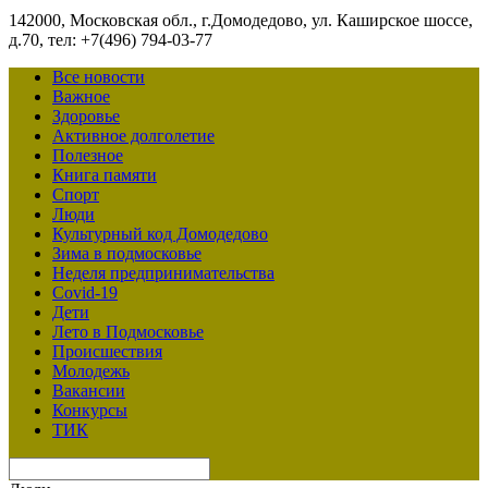
142000, Московская обл., г.Домодедово, ул. Каширское шоссе,
д.70, тел: +7(496) 794-03-77
Все новости
Важное
Здоровье
Активное долголетие
Полезное
Книга памяти
Спорт
Люди
Культурный код Домодедово
Зима в подмосковье
Неделя предпринимательства
Covid-19
Дети
Лето в Подмосковье
Происшествия
Молодежь
Вакансии
Конкурсы
ТИК