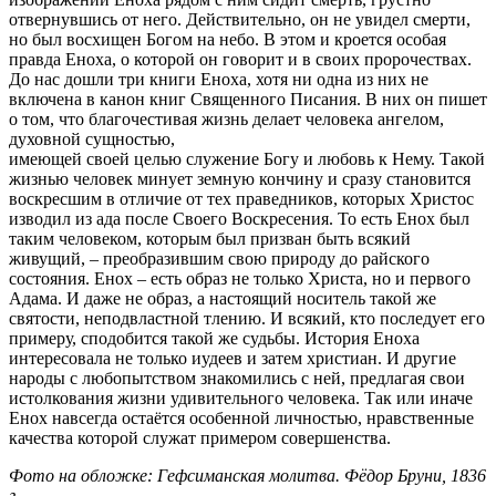
отвернувшись от него. Действительно, он не увидел смерти,
но был восхищен Богом на небо. В этом и кроется особая
правда Еноха, о которой он говорит и в своих пророчествах.
До нас дошли три книги Еноха, хотя ни одна из них не
включена в канон книг Священного Писания. В них он пишет
о том, что благочестивая жизнь делает человека ангелом,
духовной сущностью,
имеющей своей целью служение Богу и любовь к Нему. Такой
жизнью человек минует земную кончину и сразу становится
воскресшим в отличие от тех праведников, которых Христос
изводил из ада после Своего Воскресения. То есть Енох был
таким человеком, которым был призван быть всякий
живущий, – преобразившим свою природу до райского
состояния. Енох – есть образ не только Христа, но и первого
Адама. И даже не образ, а настоящий носитель такой же
святости, неподвластной тлению. И всякий, кто последует его
примеру, сподобится такой же судьбы. История Еноха
интересовала не только иудеев и затем христиан. И другие
народы с любопытством знакомились с ней, предлагая свои
истолкования жизни удивительного человека. Так или иначе
Енох навсегда остаётся особенной личностью, нравственные
качества которой служат примером совершенства.
Фото на обложке: Гефсиманская молитва. Фёдор Бруни, 1836
г.,