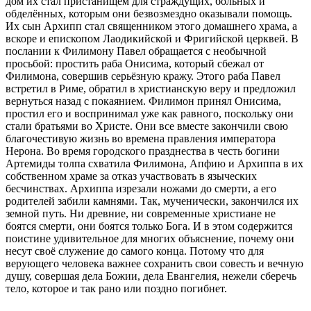
дом их стал пристанищем для страждущих, больных и
обделённых, которым они безвозмездно оказывали помощь.
Их сын Архипп стал священником этого домашнего храма, а
вскоре и епископом Лаодикийской и Фригийской церквей. В
послании к Филимону Павел обращается с необычной
просьбой: простить раба Онисима, который сбежал от
Филимона, совершив серьёзную кражу. Этого раба Павел
встретил в Риме, обратил в христианскую веру и предложил
вернуться назад с покаянием. Филимон принял Онисима,
простил его и воспринимал уже как равного, поскольку они
стали братьями во Христе. Они все вместе закончили свою
благочестивую жизнь во времена правления императора
Нерона. Во время городского празднества в честь богини
Артемиды толпа схватила Филимона, Апфию и Архиппа в их
собственном храме за отказ участвовать в языческих
бесчинствах. Архиппа изрезали ножами до смерти, а его
родителей забили камнями. Так, мученически, закончился их
земной путь. Ни древние, ни современные христиане не
боятся смерти, они боятся только Бога. И в этом содержится
поистине удивительное для многих объяснение, почему они
несут своё служение до самого конца. Потому что для
верующего человека важнее сохранить свои совесть и вечную
душу, совершая дела Божии, дела Евангелия, нежели сберечь
тело, которое и так рано или поздно погибнет.