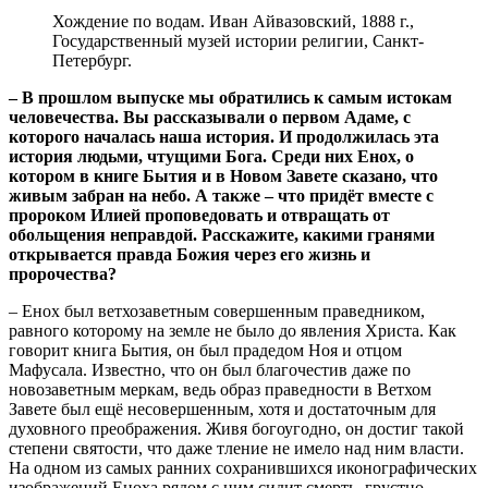
Хождение по водам. Иван Айвазовский, 1888 г.,
Государственный музей истории религии, Санкт-
Петербург.
– В прошлом выпуске мы обратились к самым истокам
человечества. Вы рассказывали о первом Адаме, с
которого началась наша история. И продолжилась эта
история людьми, чтущими Бога. Среди них Енох, о
котором в книге Бытия и в Новом Завете сказано, что
живым забран на небо. А также – что придёт вместе с
пророком Илией проповедовать и отвращать от
обольщения неправдой. Расскажите, какими гранями
открывается правда Божия через его жизнь и
пророчества?
– Енох был ветхозаветным совершенным праведником,
равного которому на земле не было до явления Христа. Как
говорит книга Бытия, он был прадедом Ноя и отцом
Мафусала. Известно, что он был благочестив даже по
новозаветным меркам, ведь образ праведности в Ветхом
Завете был ещё несовершенным, хотя и достаточным для
духовного преображения. Живя богоугодно, он достиг такой
степени святости, что даже тление не имело над ним власти.
На одном из самых ранних сохранившихся иконографических
изображений Еноха рядом с ним сидит смерть, грустно