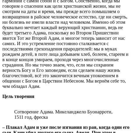
гармонии с самой собой и с Богом. Собственно, когда мы
говорим о спасении как цели христианской жизни, мы не
смотрим на даты и время, мы прежде всего помышляем о
возвращении в райское человеческое естество, где ни смерть,
ни болезнь не имели власти над человеком. Именно об этом
буквально мечтает каждый верующий христианин, ведь не
будет третьего Адама, поскольку во Втором Пришествии
явится Тот же Второй Адам, и многое теперь зависит от нас
самих. И это устремление постоянно сталкивается с
последствиями грехопадения прародителей: мы в муках
рождаем детей, в поте лица добываем хлеб, болеем, стареем и
в конце концов умираем, проходя через многочисленные
страдания. Но мы точно знаем, что, если мы сохраним
верность Богу и Его заповедям, если сделаем нашу жизнь
благочестивой, всё это закончится вечным упокоением в
общении с Богом в Царствии Небесном. Мы вернём себе то,
чем обладал Адам.
Цель творения
Сотворение Адама. Микеланджело Буонарроти,
1511 год, фреска
– Плакал Адам и уже после изгнания из рая, когда один его
сын, Каин убил другого его сына, Авеля. При этом в