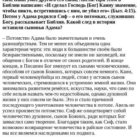
Библии написано: «И сделал Господь [Бог] Каину знамение,
чтобы никто, встретившись с ним, не убил его» (Быт. 4:15).
Потом у Адама родился Сиф – о его потомках, служивших
Богу, рассказывает Библия. Какой след в истории
оставили сыновья Адама?
– Потомство Адама было значительным и очень
разношёрстным. Тем не менее их объединяла одна
характерная черта: эти люди в большинстве своём были
безнравственными, поскольку не имели ни заповедей, ни
общения с Богом в отличие от своих родителей. В конце
концов, в Писании Бог именует их сынами человеческими,
обособляя от сынов Божиих, которых совсем немного. Каин,
первый человекоубийца из людей, стоял у истоков сынов
человеческих, стремившихся к устроению земной жизни. Они
занимались развитием ремёсел, искусства, науки, что само по
себе нельзя назвать чем-то недостойным, однако духовной
жизни у них совсем не было. Это и стало причиной
последующего уничтожения человечества в потопе. Авель не
успел произвести потомство. Сиф же олицетворяет собой
человечество духовное, сынов Божиих, ради которых Бог
замыслил само творение. Благодаря таким, как Сиф, стало
возможно возвращение человечества в райское состояние. И
мы все являемся наследниками их подвига.