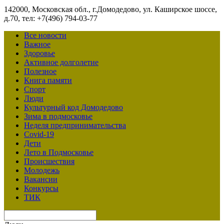
142000, Московская обл., г.Домодедово, ул. Каширское шоссе,
д.70, тел: +7(496) 794-03-77
Все новости
Важное
Здоровье
Активное долголетие
Полезное
Книга памяти
Спорт
Люди
Культурный код Домодедово
Зима в подмосковье
Неделя предпринимательства
Covid-19
Дети
Лето в Подмосковье
Происшествия
Молодежь
Вакансии
Конкурсы
ТИК