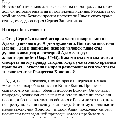
Богу.
Но это событие стало для человечества не концом, а началом
долгой истории развития и постижения истины. Рассказать об
этой милости Божией просим настоятеля Никольского храма
села Домодедово иерея Сергия Заплатникова.
И создал Бог человека
– Отец Сергий, о нашей истории часто говорят так: от
Адама душевного до Адама духовного. Вот слова апостола
Павла: «Так и написано: первый человек Адам стал
душою живущею; а последний Адам есть дух
животворящий» (
1Кор. 15:45
). Какими глазами мы можем
смотреть на эту правду сегодня, когда уже столько времени
прошло от Сотворения мира и разворачивается уже третье
тысячелетие от Рождества Христова?
– Адам, первый человек, имя которого и переводится как
«человек», подробно описан в Книге Бытия. Про него
сказано, что он имел «образ и подобие Божие». Он обладал
природой, отличной от нашей тем, что не имел ни греха, ни
порока, и беспрепятственно общался с Богом до тех пор, пока
не преступил единственную заповедь. И потому он для нас не
менее важен, чем Христос – второй Адам, поскольку он был
носителем первозданной природы, которая пребывала в