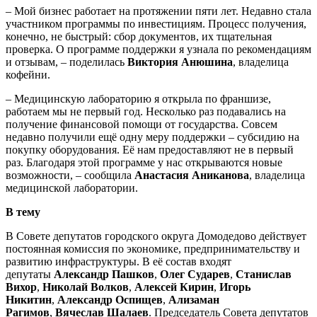
– Мой бизнес работает на протяжении пяти лет. Недавно стала
участником программы по инвестициям. Процесс получения,
конечно, не быстрый: сбор документов, их тщательная
проверка. О программе поддержки я узнала по рекомендациям
и отзывам, – поделилась
Виктория Анюшина
, владелица
кофейни.
– Медицинскую лабораторию я открыла по франшизе,
работаем мы не первый год. Несколько раз подавались на
получение финансовой помощи от государства. Совсем
недавно получили ещё одну меру поддержки – субсидию на
покупку оборудования. Её нам предоставляют не в первый
раз. Благодаря этой программе у нас открываются новые
возможности, – сообщила
Анастасия Аниканова
, владелица
медицинской лаборатории.
В тему
В Совете депутатов городского округа Домодедово действует
постоянная комиссия по экономике, предпринимательству и
развитию инфраструктуры. В её состав входят
депутаты
Александр Пашков
,
Олег Сударев
,
Станислав
Вихор
,
Николай Волков
,
Алексей Кирин
,
Игорь
Никитин
,
Александр Оспищев
,
Ализаман
Рагимов
,
Вячеслав Шалаев
. Председатель Совета депутатов