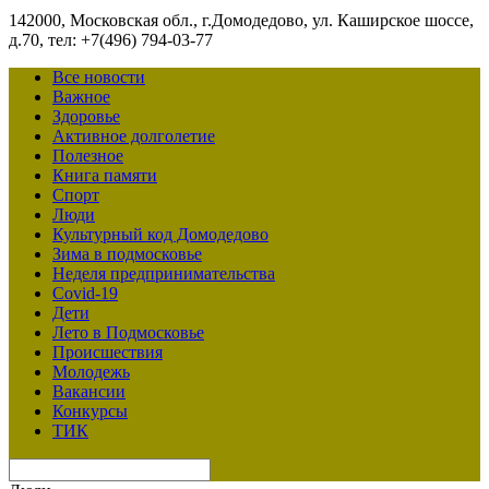
142000, Московская обл., г.Домодедово, ул. Каширское шоссе,
д.70, тел: +7(496) 794-03-77
Все новости
Важное
Здоровье
Активное долголетие
Полезное
Книга памяти
Спорт
Люди
Культурный код Домодедово
Зима в подмосковье
Неделя предпринимательства
Covid-19
Дети
Лето в Подмосковье
Происшествия
Молодежь
Вакансии
Конкурсы
ТИК