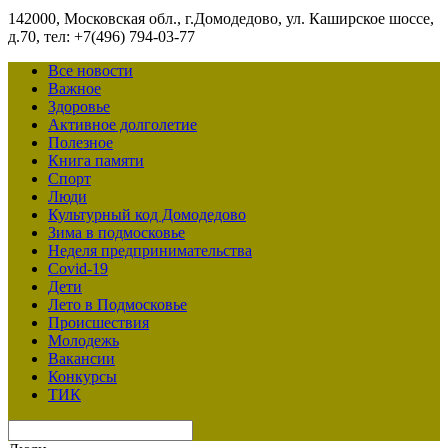
142000, Московская обл., г.Домодедово, ул. Каширское шоссе,
д.70, тел: +7(496) 794-03-77
Все новости
Важное
Здоровье
Активное долголетие
Полезное
Книга памяти
Спорт
Люди
Культурный код Домодедово
Зима в подмосковье
Неделя предпринимательства
Covid-19
Дети
Лето в Подмосковье
Происшествия
Молодежь
Вакансии
Конкурсы
ТИК