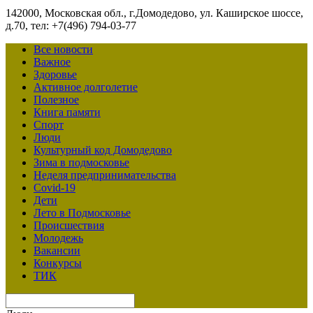
142000, Московская обл., г.Домодедово, ул. Каширское шоссе,
д.70, тел: +7(496) 794-03-77
Все новости
Важное
Здоровье
Активное долголетие
Полезное
Книга памяти
Спорт
Люди
Культурный код Домодедово
Зима в подмосковье
Неделя предпринимательства
Covid-19
Дети
Лето в Подмосковье
Происшествия
Молодежь
Вакансии
Конкурсы
ТИК