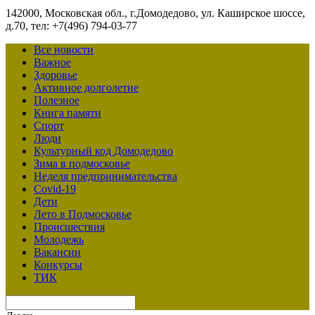
142000, Московская обл., г.Домодедово, ул. Каширское шоссе,
д.70, тел: +7(496) 794-03-77
Все новости
Важное
Здоровье
Активное долголетие
Полезное
Книга памяти
Спорт
Люди
Культурный код Домодедово
Зима в подмосковье
Неделя предпринимательства
Covid-19
Дети
Лето в Подмосковье
Происшествия
Молодежь
Вакансии
Конкурсы
ТИК