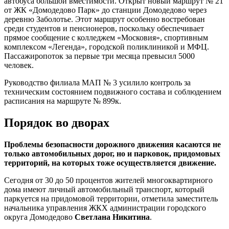
автобуса большой вместимости. Открыт новый маршрут № 21
от ЖК «Домодедово Парк» до станции Домодедово через
деревню Заболотье. Этот маршрут особенно востребован
среди студентов и пенсионеров, поскольку обеспечивает
прямое сообщение с колледжем «Московия», спортивным
комплексом «Легенда», городской поликлиникой и МФЦ.
Пассажиропоток за первые три месяца превысил 5000
человек.
Руководство филиала МАП № 3 усилило контроль за
техническим состоянием подвижного состава и соблюдением
расписания на маршруте № 899к.
Порядок во дворах
Проблемы безопасности дорожного движения касаются не
только автомобильных дорог, но и парковок, придомовых
территорий, на которых тоже осуществляется движение.
Сегодня от 30 до 50 процентов жителей многоквартирного
дома имеют личный автомобильный транспорт, который
паркуется на придомовой территории, отметила заместитель
начальника управления ЖКХ администрации городского
округа Домодедово
Светлана Никитина
.