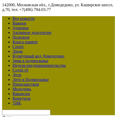
142000, Московская обл., г.Домодедово, ул. Каширское шоссе,
д.70, тел: +7(496) 794-03-77
Все новости
Важное
Здоровье
Активное долголетие
Полезное
Книга памяти
Спорт
Люди
Культурный код Домодедово
Зима в подмосковье
Неделя предпринимательства
Covid-19
Дети
Лето в Подмосковье
Происшествия
Молодежь
Вакансии
Конкурсы
ТИК