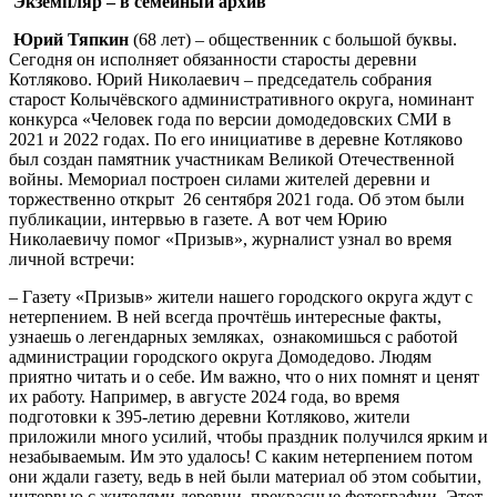
Экземпляр – в семейный архив
Юрий Тяпкин
(68 лет) – общественник с большой буквы.
Сегодня он исполняет обязанности старосты деревни
Котляково. Юрий Николаевич – председатель собрания
старост Колычёвского административного округа, номинант
конкурса «Человек года по версии домодедовских СМИ в
2021 и 2022 годах. По его инициативе в деревне Котляково
был создан памятник участникам Великой Отечественной
войны. Мемориал построен силами жителей деревни и
торжественно открыт 26 сентября 2021 года. Об этом были
публикации, интервью в газете. А вот чем Юрию
Николаевичу помог «Призыв», журналист узнал во время
личной встречи:
– Газету «Призыв» жители нашего городского округа ждут с
нетерпением. В ней всегда прочтёшь интересные факты,
узнаешь о легендарных земляках, ознакомишься с работой
администрации городского округа Домодедово. Людям
приятно читать и о себе. Им важно, что о них помнят и ценят
их работу. Например, в августе 2024 года, во время
подготовки к 395-летию деревни Котляково, жители
приложили много усилий, чтобы праздник получился ярким и
незабываемым. Им это удалось! С каким нетерпением потом
они ждали газету, ведь в ней были материал об этом событии,
интервью с жителями деревни, прекрасные фотографии. Этот