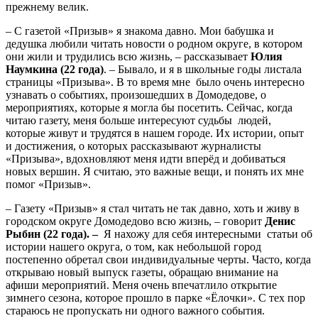
прежнему велик.
– С газетой «Призыв» я знакома давно. Мои бабушка и
дедушка любили читать новости о родном округе, в котором
они жили и трудились всю жизнь, – рассказывает
Юлия
Наумкина (22 года)
. – Бывало, и я в школьные годы листала
страницы «Призыва». В то время мне было очень интересно
узнавать о событиях, произошедших в Домодедове, о
мероприятиях, которые я могла бы посетить. Сейчас, когда
читаю газету, меня больше интересуют судьбы людей,
которые живут и трудятся в нашем городе. Их истории, опыт
и достижения, о которых рассказывают журналисты
«Призыва», вдохновляют меня идти вперёд и добиваться
новых вершин. Я считаю, это важные вещи, и понять их мне
помог «Призыв».
– Газету «Призыв» я стал читать не так давно, хоть и живу в
городском округе Домодедово всю жизнь, – говорит
Денис
Рыбин (22 года). –
Я нахожу для себя интересными статьи об
истории нашего округа, о том, как небольшой город
постепенно обретал свои индивидуальные черты. Часто, когда
открываю новый выпуск газеты, обращаю внимание на
афиши мероприятий. Меня очень впечатлило открытие
зимнего сезона, которое прошло в парке «Ёлочки». С тех пор
стараюсь не пропускать ни одного важного события.