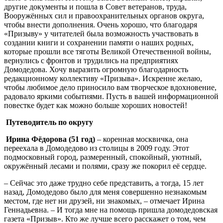
другие документы и пошла в Совет ветеранов, труда,
Вооружённых сил и правоохранительных органов округа,
чтобы внести дополнения. Очень хорошо, что благодаря
«Призыву» у читателей была возможность участвовать в
создании книги и сохранении памяти о наших родных,
которые прошли все тяготы Великой Отечественной войны,
вернулись с фронтов и трудились на предприятиях
Домодедова. Хочу выразить огромную благодарность
редакционному коллективу «Призыва». Искренне желаю,
чтобы любимое дело приносило вам творческое вдохновение,
радовало яркими событиями. Пусть в вашей информационной
повестке будет как можно больше хороших новостей!
Путеводитель по округу
Ирина
Фёдорова (51 год)
– коренная москвичка, она
переехала в Домодедово из столицы в 2009 году. Этот
подмосковный город, размеренный, спокойный, уютный,
окружённый лесами и полями, сразу же покорил её сердце.
– Сейчас это даже трудно себе представить, а тогда, 15 лет
назад, Домодедово было для меня совершенно незнакомым
местом, где нет ни друзей, ни знакомых, – отмечает Ирина
Геннадьевна. – И тогда мне на помощь пришла домодедовская
газета «Призыв». Кто же лучше всего расскажет о том, чем