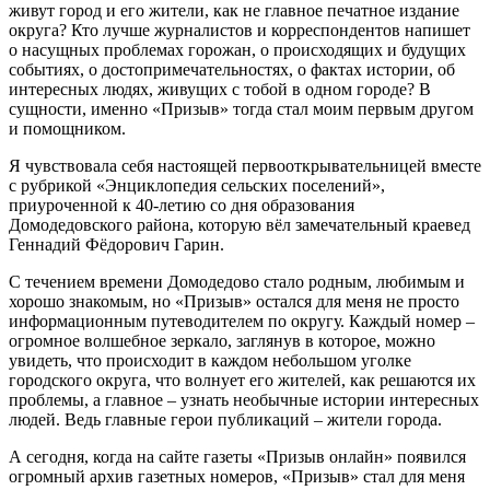
живут город и его жители, как не главное печатное издание
округа? Кто лучше журналистов и корреспондентов напишет
о насущных проблемах горожан, о происходящих и будущих
событиях, о достопримечательностях, о фактах истории, об
интересных людях, живущих с тобой в одном городе? В
сущности, именно «Призыв» тогда стал моим первым другом
и помощником.
Я чувствовала себя настоящей первооткрывательницей вместе
с рубрикой «Энциклопедия сельских поселений»,
приуроченной к 40-летию со дня образования
Домодедовского района, которую вёл замечательный краевед
Геннадий Фёдорович Гарин.
С течением времени Домодедово стало родным, любимым и
хорошо знакомым, но «Призыв» остался для меня не просто
информационным путеводителем по округу. Каждый номер –
огромное волшебное зеркало, заглянув в которое, можно
увидеть, что происходит в каждом небольшом уголке
городского округа, что волнует его жителей, как решаются их
проблемы, а главное – узнать необычные истории интересных
людей. Ведь главные герои публикаций – жители города.
А сегодня, когда на сайте газеты «Призыв онлайн» появился
огромный архив газетных номеров, «Призыв» стал для меня