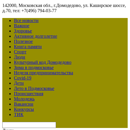
142000, Московская обл., г.Домодедово, ул. Каширское шоссе,
д.70, тел: +7(496) 794-03-77
Все новости
Важное
Здоровье
Активное долголетие
Полезное
Книга памяти
Спорт
Люди
Культурный код Домодедово
Зима в подмосковье
Неделя предпринимательства
Covid-19
Дети
Лето в Подмосковье
Происшествия
Молодежь
Вакансии
Конкурсы
ТИК