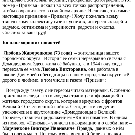
номер «Призыва» искали во всех точках распространения,
чтобы сохранить его в семейном архиве. Я считаю, это самое
настоящее признание «Призыву»! Хочу пожелать всему
творческому коллективу газеты успехов, интересных идей и
задумок, оптимизма и уверенности, радости и счастья.
Спасибо за ваш труд!
Больше хороших новостей
Любовь Жаворонкова (73 года)
– жительница нашего
городского округа. История её семьи неразрывно связана с
Домодедовом. Здесь жила её бабушка, а в 1944 году сюда
переехала её мама
Любовь Викторовна,
она работала в
школе. Для моей собеседницы в нашем городском округе всё
дорого и любимо, в том числе и газета «Призыв»:
– Всегда жду газету, с интересом читаю материалы. Особенно
пристально следила за выходом страниц с информацией о
жителях городского округа, которые вернулись с фронтов
Великой Отечественной войны. Сегодня эти сведения
увековечены в двухтомнике «Домодедовцы в Великой
Победе», ставшем продолжением «Книги памяти». В одном
из номеров «Призыва» увидела информацию и о своём папе –
Марченкове Викторе Ивановиче
. Правда, данных о нём
было очень мало. Поэтому взяла военный билет, справки,