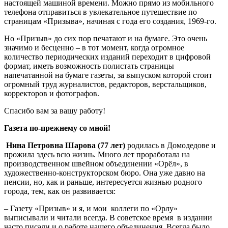
настоящей машиной времени. Можно прямо из мобильного
телефона отправиться в увлекательное путешествие по
страницам «Призыва», начиная с года его создания, 1969-го.
Но «Призыв» до сих пор печатают и на бумаге. Это очень
значимо и бесценно – в тот момент, когда огромное
количество периодических изданий переходит в цифровой
формат, иметь возможность полистать страницы
напечатанной на бумаге газеты, за выпуском которой стоит
огромный труд журналистов, редакторов, верстальщиков,
корректоров и фотографов.
Спасибо вам за вашу работу!
Газета по-прежнему со мной!
Нина Петровна Шарова (77 лет)
родилась в Домодедове и
прожила здесь всю жизнь. Много лет проработала на
производственном швейном объединении «Орёл», в
художественно-конструкторском бюро. Она уже давно на
пенсии, но, как и раньше, интересуется жизнью родного
города, тем, как он развивается:
– Газету «Призыв» и я, и мои коллеги по «Орлу»
выписывали и читали всегда. В советское время в издании
часто писали и о работе нашего объединения. Всегда было