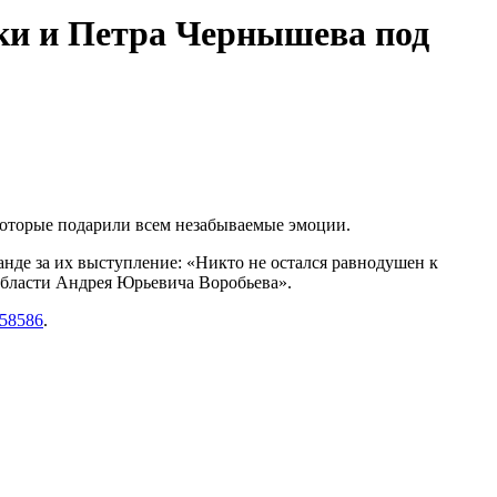
ки и Петра Чернышева под
которые подарили всем незабываемые эмоции.
нде за их выступление: «Никто не остался равнодушен к
области Андрея Юрьевича Воробьева».
_58586
.