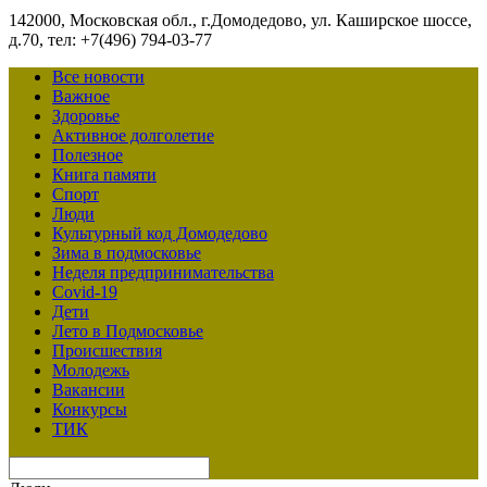
142000, Московская обл., г.Домодедово, ул. Каширское шоссе,
д.70, тел: +7(496) 794-03-77
Все новости
Важное
Здоровье
Активное долголетие
Полезное
Книга памяти
Спорт
Люди
Культурный код Домодедово
Зима в подмосковье
Неделя предпринимательства
Covid-19
Дети
Лето в Подмосковье
Происшествия
Молодежь
Вакансии
Конкурсы
ТИК