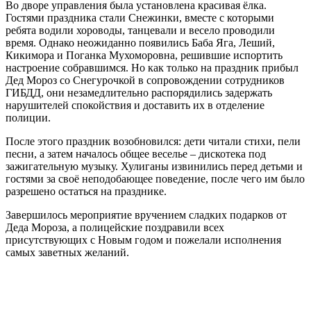
Во дворе управления была установлена красивая ёлка.
Гостями праздника стали Снежинки, вместе с которыми
ребята водили хороводы, танцевали и весело проводили
время. Однако неожиданно появились Баба Яга, Леший,
Кикимора и Поганка Мухоморовна, решившие испортить
настроение собравшимся. Но как только на праздник прибыл
Дед Мороз со Снегурочкой в сопровождении сотрудников
ГИБДД, они незамедлительно распорядились задержать
нарушителей спокойствия и доставить их в отделение
полиции.
После этого праздник возобновился: дети читали стихи, пели
песни, а затем началось общее веселье – дискотека под
зажигательную музыку. Хулиганы извинились перед детьми и
гостями за своё неподобающее поведение, после чего им было
разрешено остаться на празднике.
Завершилось мероприятие вручением сладких подарков от
Деда Мороза, а полицейские поздравили всех
присутствующих с Новым годом и пожелали исполнения
самых заветных желаний.