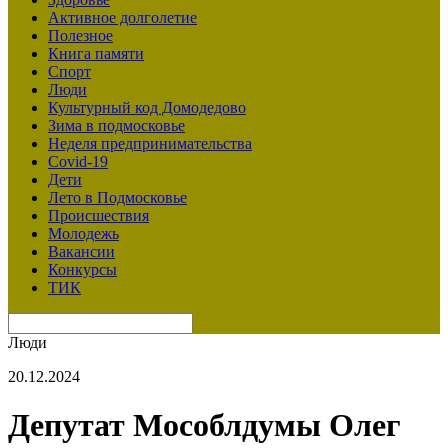
Активное долголетие
Полезное
Книга памяти
Спорт
Люди
Культурный код Домодедово
Зима в подмосковье
Неделя предпринимательства
Covid-19
Дети
Лето в Подмосковье
Происшествия
Молодежь
Вакансии
Конкурсы
ТИК
Люди
20.12.2024
Депутат Мособлдумы Олег