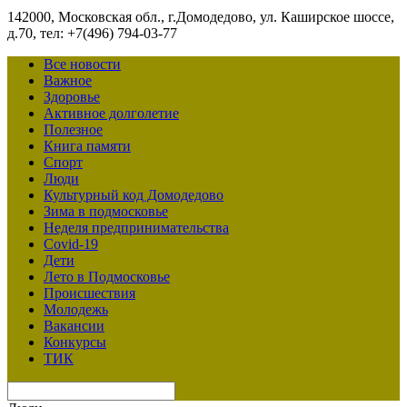
142000, Московская обл., г.Домодедово, ул. Каширское шоссе,
д.70, тел: +7(496) 794-03-77
Все новости
Важное
Здоровье
Активное долголетие
Полезное
Книга памяти
Спорт
Люди
Культурный код Домодедово
Зима в подмосковье
Неделя предпринимательства
Covid-19
Дети
Лето в Подмосковье
Происшествия
Молодежь
Вакансии
Конкурсы
ТИК