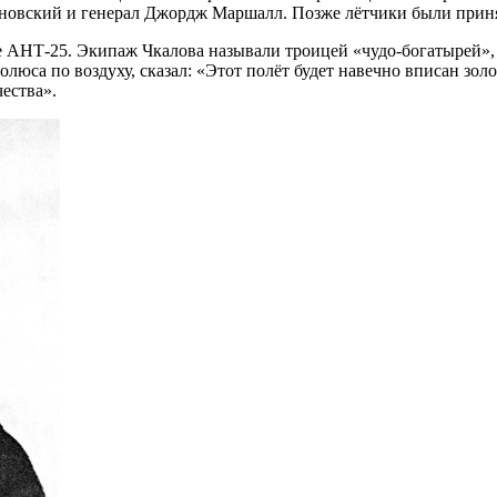
новский и генерал Джордж Маршалл. Позже лётчики были прин
те АНТ-25. Экипаж Чкалова называли троицей «чудо-богатырей»,
люса по воздуху, сказал: «Этот полёт будет навечно вписан зо
ества».