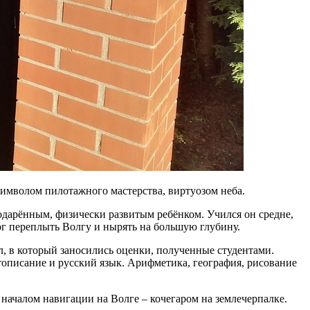
 символом пилотажного мастерства, виртуозом неба.
одарённым, физически развитым ребёнком. Учился он средне,
г переплыть Волгу и нырять на большую глубину.
л, в который заносились оценки, полученные студентами.
тописание и русский язык. Арифметика, география, рисование
 началом навигации на Волге – кочегаром на землечерпалке.