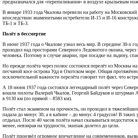
предназначался для «перепиливания» в воздухе крыльевым но
В январе 1933 года Чкалова перевели на работу на Московск
впоследствии знаменитыми истребители И-15 и И-16 конструк
ТБ-1 и ТБ-3.
Полёт в бессмертие
В июне 1937 года о Чкалове узнал весь мир. В середине 30-х 
проходил над просторами Северного Ледовитого океана, через 
человека. Поэтому в случае аварии, при посадке на льдину, сп
Но прежде полёта через полюс состоялся перелёт из Москвы на
песчаной косе острова Удд в Охотском море. Общая протяжённо
исключительной важности перелёта говорит тот факт, что вст
А 18 июня 1937 года состоялся легендарный полёт через Север
вошли пилоты Валерий Чкалов, Георгий Байдуков и штурман Але
в 9130 км (по прямой – 8583 км).
Полёт стал экзаменом на прочность, он проходил в тяжелейши
падала до минус 30, а в кабине – до минус 4 градусов! В таких
отдыхал. После 40 часов полёта начал сказываться недостаток 
менее, невзирая на трудности, экипаж долетел до цели.
Полёт произвёл огромное впечатление на современников, вызв