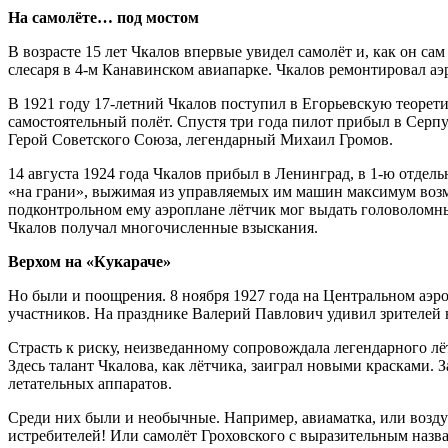
На самолёте… под мостом
В возрасте 15 лет Чкалов впервые увидел самолёт и, как он са
слесаря в 4-м Канавинском авиапарке. Чкалов ремонтировал аэр
В 1921 году 17-летний Чкалов поступил в Егорьевскую теорет
самостоятельный полёт. Спустя три года пилот прибыл в Серп
Герой Советского Союза, легендарный Михаил Громов.
14 августа 1924 года Чкалов прибыл в Ленинград, в 1-ю отдел
«на грани», выжимая из управляемых им машин максимум возм
подконтрольном ему аэроплане лётчик мог выдать головоломны
Чкалов получал многочисленные взыскания.
Верхом на «Кукараче»
Но были и поощрения. 8 ноября 1927 года на Центральном аэр
участников. На празднике Валерий Павлович удивил зрителей
Страсть к риску, неизведанному сопровождала легендарного л
Здесь талант Чкалова, как лётчика, заиграл новыми красками.
летательных аппаратов.
Среди них были и необычные. Например, авиаматка, или возд
истребителей! Или самолёт Гроховского с выразительным назв