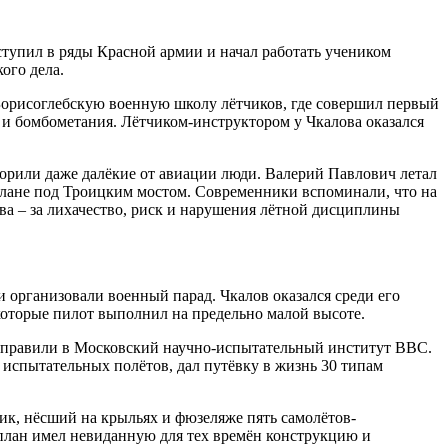
вступил в ряды Красной армии и начал работать учеником
ого дела.
 Борисоглебскую военную школу лётчиков, где совершил первый
 и бомбометания. Лётчиком-инструктором у Чкалова оказался
ворили даже далёкие от авиации люди. Валерий Павлович летал
плане под Троицким мостом. Современники вспоминали, что на
ва – за лихачество, риск и нарушения лётной дисциплины
 организовали военный парад. Чкалов оказался среди его
которые пилот выполнил на предельно малой высоте.
 направили в Московский научно-испытательный институт ВВС.
 испытательных полётов, дал путёвку в жизнь 30 типам
к, нёсший на крыльях и фюзеляже пять самолётов-
оплан имел невиданную для тех времён конструкцию и