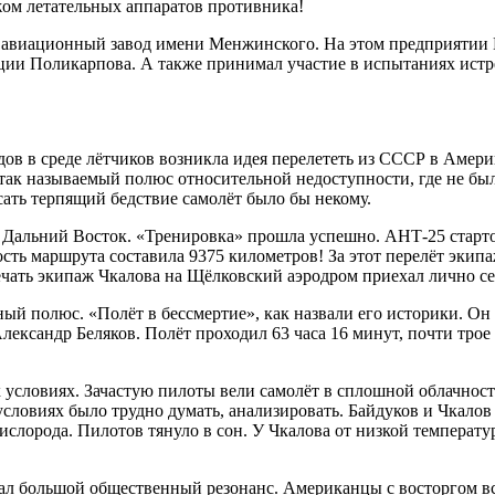
жом летательных аппаратов противника!
ий авиационный завод имени Менжинского. На этом предприяти
ции Поликарпова. А также принимал участие в испытаниях ист
годов в среде лётчиков возникла идея перелететь из СССР в Аме
так называемый полюс относительной недоступности, где не был
асать терпящий бедствие самолёт было бы некому.
 Дальний Восток. «Тренировка» прошла успешно. АНТ-25 стартов
сть маршрута составила 9375 километров! За этот перелёт экип
речать экипаж Чкалова на Щёлковский аэродром приехал лично с
ный полюс. «Полёт в бессмертие», как назвали его историки. О
ксандр Беляков. Полёт проходил 63 часа 16 минут, почти трое 
х условиях. Зачастую пилоты вели самолёт в сплошной облачнос
 условиях было трудно думать, анализировать. Байдуков и Чкалов
кислорода. Пилотов тянуло в сон. У Чкалова от низкой температ
ал большой общественный резонанс. Американцы с восторгом вс