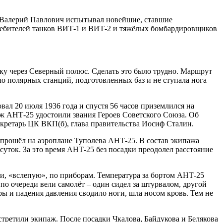
и Валерий Павлович испытывал новейшие, ставшие
ребителей танков ВИТ-1 и ВИТ-2 и тяжёлых бомбардировщиков
рику через Северный полюс. Сделать это было трудно. Маршрут
о полярных станций, подготовленных баз и не ступала нога
ал 20 июля 1936 года и спустя 56 часов приземлился на
аж АНТ-25 удостоили звания Героев Советского Союза. Об
екретарь ЦК ВКП(б), глава правительства Иосиф Сталин.
н прошёл на аэроплане Туполева АНТ-25. В состав экипажа
суток. За это время АНТ-25 без посадки преодолел расстояние
ти, «вслепую», по приборам. Температура за бортом АНТ-25
 по очереди вели самолёт – один сидел за штурвалом, другой
уры и падения давления сводило ноги, шла носом кровь. Тем не
третили экипаж. После посадки Чкалова, Байдукова и Белякова