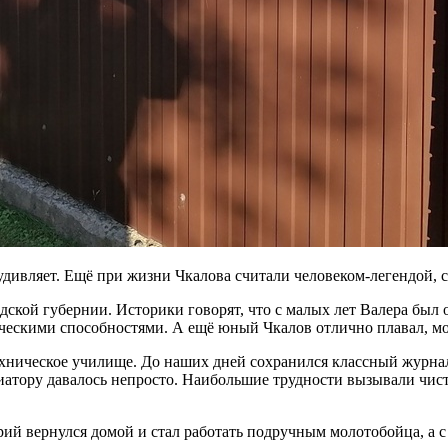
е удивляет. Ещё при жизни Чкалова считали человеком-легендой,
ской губернии. Историки говорят, что с малых лет Валера был 
ческими способностями. А ещё юный Чкалов отлично плавал, мо
техническое училище. До наших дней сохранился классный журна
виатору давалось непросто. Наибольшие трудности вызывали чис
ий вернулся домой и стал работать подручным молотобойца, а с