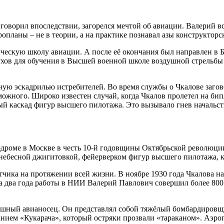
м говорил впоследствии, загорелся мечтой об авиации. Валерий 
опланы – не в теории, а на практике познавал азы конструкторск
ическую школу авиации. А после её окончания был направлен в
ухов для обучения в Высшей военной школе воздушной стрельбы
ьную эскадрилью истребителей. Во время службы о Чкалове заго
ожного. Широко известен случай, когда Чкалов пролетел на би
й каскад фигур высшего пилотажа. Это вызывало гнев начальст
одроме в Москве в честь 10-й годовщины Октябрьской революции
 небесной джигитовкой, фейерверком фигур высшего пилотажа, 
ётчика на протяжении всей жизни. В ноябре 1930 года Чкалова
 За два года работы в НИИ Валерий Павлович совершил более 800
ушный авианосец. Он представлял собой тяжёлый бомбардировщи
анием «Кукарача», который остряки прозвали «тараканом». Аэр