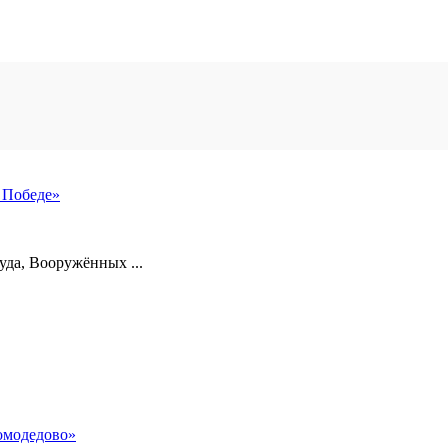
 Победе»
уда, Вооружённых ...
омодедово»