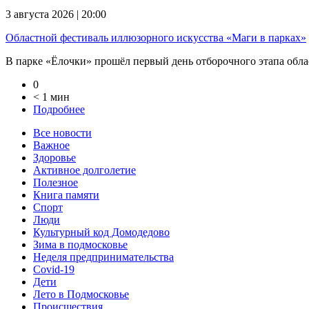
3 августа 2026 | 20:00
Областной фестиваль иллюзорного искусства «Маги в парках»
В парке «Ёлочки» прошёл первый день отборочного этапа облас
0
< 1 мин
Подробнее
Все новости
Важное
Здоровье
Активное долголетие
Полезное
Книга памяти
Спорт
Люди
Культурный код Домодедово
Зима в подмосковье
Неделя предпринимательства
Covid-19
Дети
Лето в Подмосковье
Происшествия