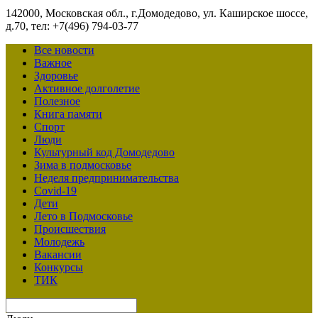
142000, Московская обл., г.Домодедово, ул. Каширское шоссе,
д.70, тел: +7(496) 794-03-77
Все новости
Важное
Здоровье
Активное долголетие
Полезное
Книга памяти
Спорт
Люди
Культурный код Домодедово
Зима в подмосковье
Неделя предпринимательства
Covid-19
Дети
Лето в Подмосковье
Происшествия
Молодежь
Вакансии
Конкурсы
ТИК