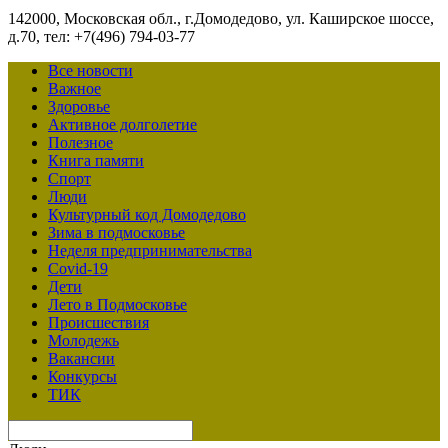
142000, Московская обл., г.Домодедово, ул. Каширское шоссе,
д.70, тел: +7(496) 794-03-77
Все новости
Важное
Здоровье
Активное долголетие
Полезное
Книга памяти
Спорт
Люди
Культурный код Домодедово
Зима в подмосковье
Неделя предпринимательства
Covid-19
Дети
Лето в Подмосковье
Происшествия
Молодежь
Вакансии
Конкурсы
ТИК