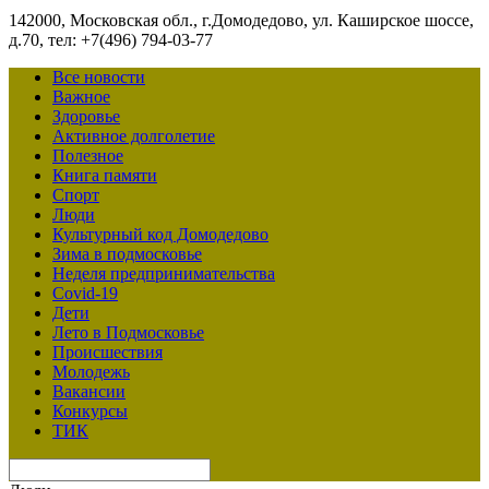
142000, Московская обл., г.Домодедово, ул. Каширское шоссе,
д.70, тел: +7(496) 794-03-77
Все новости
Важное
Здоровье
Активное долголетие
Полезное
Книга памяти
Спорт
Люди
Культурный код Домодедово
Зима в подмосковье
Неделя предпринимательства
Covid-19
Дети
Лето в Подмосковье
Происшествия
Молодежь
Вакансии
Конкурсы
ТИК