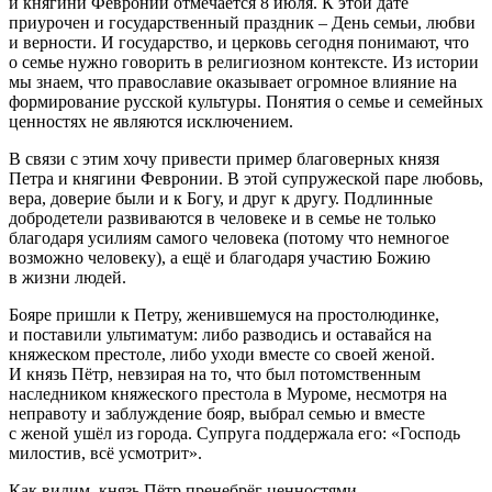
и княгини Февронии отмечается 8 июля. К этой дате
приурочен и государственный праздник – День семьи, любви
и верности. И государство, и церковь сегодня понимают, что
о семье нужно говорить в религиозном контексте. Из истории
мы знаем, что православие оказывает огромное влияние на
формирование русской культуры. Понятия о семье и семейных
ценностях не являются исключением.
В связи с этим хочу привести пример благоверных князя
Петра и княгини Февронии. В этой супружеской паре любовь,
вера, доверие были и к Богу, и друг к другу. Подлинные
добродетели развиваются в человеке и в семье не только
благодаря усилиям самого человека (потому что немногое
возможно человеку), а ещё и благодаря участию Божию
в жизни людей.
Бояре пришли к Петру, женившемуся на простолюдинке,
и поставили ультиматум: либо разводись и оставайся на
княжеском престоле, либо уходи вместе со своей женой.
И князь Пётр, невзирая на то, что был потомственным
наследником княжеского престола в Муроме, несмотря на
неправоту и заблуждение бояр, выбрал семью и вместе
с женой ушёл из города. Супруга поддержала его: «Господь
милостив, всё усмотрит».
Как видим, князь Пётр пренебрёг ценностями