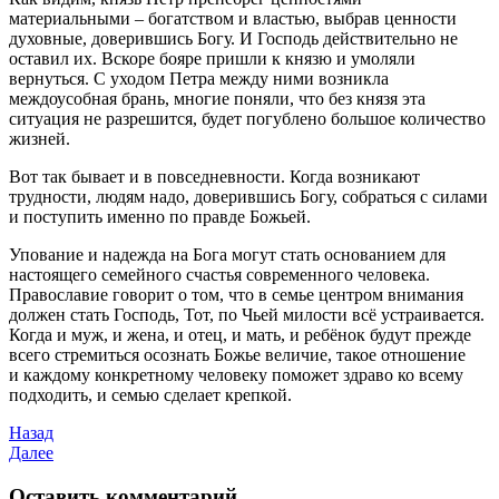
материальными – богатством и властью, выбрав ценности
духовные, доверившись Богу. И Господь действительно не
оставил их. Вскоре бояре пришли к князю и умоляли
вернуться. С уходом Петра между ними возникла
междоусобная брань, многие поняли, что без князя эта
ситуация не разрешится, будет погублено большое количество
жизней.
Вот так бывает и в повседневности. Когда возникают
трудности, людям надо, доверившись Богу, собраться с силами
и поступить именно по правде Божьей.
Упование и надежда на Бога могут стать основанием для
настоящего семейного счастья современного человека.
Православие говорит о том, что в семье центром внимания
должен стать Господь, Тот, по Чьей милости всё устраивается.
Когда и муж, и жена, и отец, и мать, и ребёнок будут прежде
всего стремиться осознать Божье величие, такое отношение
и каждому конкретному человеку поможет здраво ко всему
подходить, и семью сделает крепкой.
Назад
Далее
Оставить комментарий