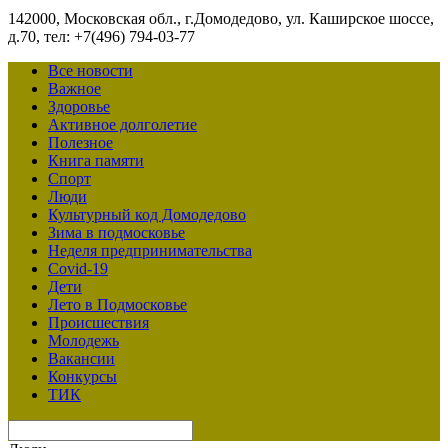
142000, Московская обл., г.Домодедово, ул. Каширское шоссе,
д.70, тел: +7(496) 794-03-77
Все новости
Важное
Здоровье
Активное долголетие
Полезное
Книга памяти
Спорт
Люди
Культурный код Домодедово
Зима в подмосковье
Неделя предпринимательства
Covid-19
Дети
Лето в Подмосковье
Происшествия
Молодежь
Вакансии
Конкурсы
ТИК