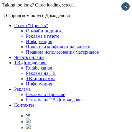
Taking too long? Close loading screen.
×
О Городском округе Домодедово
Газета “Призыв”
Он-лайн подписка
Реклама в газете
Информация
Политика конфиденциальности
Правила использования материалов
Читать онлайн
ТВ-Домодедово
Rutube канал
Реклама на ТВ
ТВ-программа
Информация
Реклама
Реклама в Призыве
Реклама на ТВ Домодедово
Контакты