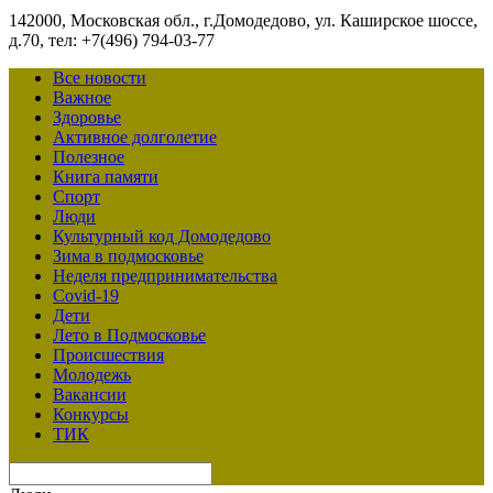
142000, Московская обл., г.Домодедово, ул. Каширское шоссе,
д.70, тел: +7(496) 794-03-77
Все новости
Важное
Здоровье
Активное долголетие
Полезное
Книга памяти
Спорт
Люди
Культурный код Домодедово
Зима в подмосковье
Неделя предпринимательства
Covid-19
Дети
Лето в Подмосковье
Происшествия
Молодежь
Вакансии
Конкурсы
ТИК