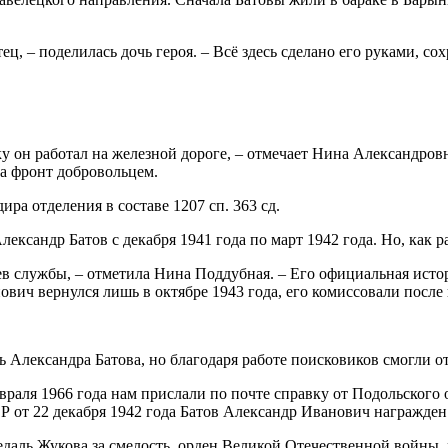
ц, – поделилась дочь героя. – Всё здесь сделано его руками, со
ьку он работал на железной дороге, – отмечает Нина Александро
а фронт добровольцем.
ра отделения в составе 1207 сп. 363 сд.
ксандр Батов с декабря 1941 года по март 1942 года. Но, как р
ев службы, – отметила Нина Поддубная. – Его официальная истор
вич вернулся лишь в октябре 1943 года, его комиссовали после 
 Александра Батова, но благодаря работе поисковиков смогли о
февраля 1966 года нам прислали по почте справку от Подольског
 от 22 декабря 1942 года Батов Александр Иванович награжден 
аль Жукова за смелость, орден Великой Отечественной войны, 