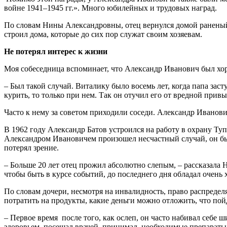
войне 1941–1945 гг.». Много юбилейных и трудовых наград.
По словам Нины Александровны, отец вернулся домой раненый,
строил дома, которые до сих пор служат своим хозяевам.
Не потерял интерес к жизни
Моя собеседница вспоминает, что Александр Иванович был хор
– Был такой случай. Виталику было восемь лет, когда папа заст
курить, то только при нем. Так он отучил его от вредной прив
Часто к нему за советом приходили соседи. Александр Иванов
В 1962 году Александр Батов устроился на работу в охрану Ту
Александром Ивановичем произошел несчастный случай, он был
потерял зрение.
– Больше 20 лет отец прожил абсолютно слепым, – рассказала 
чтобы быть в курсе событий, до последнего дня обладал очень
По словам дочери, несмотря на инвалидность, право распреде
потратить на продукты, какие деньги можно отложить, что по
– Первое время после того, как ослеп, он часто набивал себе 
здоровьем, посещал врачей, принимал необходимые препараты