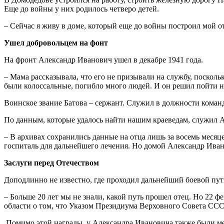
Еще до войны у них родилось четверо детей.
– Сейчас я живу в доме, который еще до войны построил мой оте
Ушел добровольцем на фонт
На фронт Александр Иванович ушел в декабре 1941 года.
– Мама рассказывала, что его не призывали на службу, поскол
были колоссальные, погибло много людей. И он решил пойти н
Воинское звание Батова – сержант. Служил в должности команди
По данным, которые удалось найти нашим краеведам, служил Але
– В архивах сохранились данные на отца лишь за восемь месяц
госпиталь для дальнейшего лечения. Но домой Александр Ивано
Заслуги перед Отечеством
Доподлинно не известно, где проходил дальнейший боевой путь
– Больше 20 лет мы не знали, какой путь прошел отец. Но 22 
области о том, что Указом Президиума Верховного Совета СССР
Помимо этой награды, у Александра Ивановича также были мед