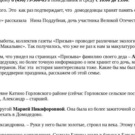
го. Это как раз подтверждает, что домодедовцы хранят память 
» рассказала Нина Поддубная, дочь участника Великой Отечес
аботы, коллектив газеты «Призыв» проводит различные экологи
акальянс». Так получилось, что уже не раз к нам за макулатуро
нам, что увидел на страницах «Призыва» фамилию своего деда –
А
о дедушку, но более точную информацию о нем хранит его дочь, 
еранов. Нас эта история заинтересовала тоже. Какие бы мы был
реддверии праздника, расскажем об этой семье.
евне Катино Горловского районе (сейчас Горловское сельское по
, Александр – старший.
пругой
Марией Никифоровной
. Она была из более зажиточной 
ехать в Домодедово.
ксандровна. – Руки у него были золотые, строил на века. Этому 
авелецкого направления. Сначала Батовы жили в бараке в Барыни