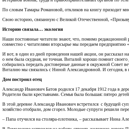
По словам Тамары Романовой, откликов на книгу приходит мно
Свою историю, связанную с Великой Отечественной, «Призыву
Историю связала… экология
Наши постоянные читатели знают, что, помимо редакционной р
совместно с читателями вторсырье мы передаем предприятию «М
И вот, в один из дней проведения нашей акции, он рассказал 
о нем была скудная, не точная. Виталий хорошо помнит своег
собирались передать достоверные данные в окружной Совет вет
Виталию мы связались с Ниной Александровной. И сегодня, в п
Дом построил отец
Александр Иванович Батов родился 17 декабря 1912 года в дер
Родители были крестьянами. Семья была большая: пятеро детей
В этой деревне Александр Иванович встретился с будущей су
хозяйство отобрали, дом сгорел. Молодые супруги решили пере
– Папа отучился на столяра-плотника, – рассказывает Нина Але
В Домодедове устроился на работу, строить железную дорогу П