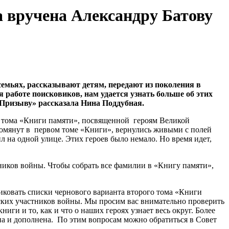
а вручена Александру Батову
 семьях, рассказывают детям, передают из поколения в
 работе поисковиков, нам удается узнать больше об этих
«Призыву» рассказала Нина Поддубная.
го тома «Книги памяти», посвященной героям Великой
упомянут в первом томе «Книги», вернулись живыми с полей
 на одной улице. Этих героев было немало. Но время идет,
ников войны. Чтобы собрать все фамилии в «Книгу памяти»,
ковать списки чернового варианта второго тома «Книги
ских участников войны. Мы просим вас внимательно проверить
ги и то, как и что о наших героях узнает весь округ. Более
на и дополнена. По этим вопросам можно обратиться в Совет