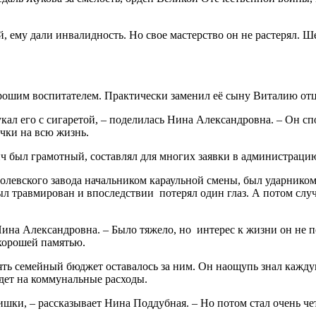
 ему дали инвалидность. Но свое мастерство он не растерял. Ш
ошим воспитателем. Практически заменил её сыну Виталию отца,
укал его с сигаретой, – поделилась Нина Александровна. – Он спок
ычки на всю жизнь.
ич был грамотный, составлял для многих заявки в администраци
полевского завода начальником караульной смены, был ударником
 травмирован и впоследствии потерял один глаз. А потом случ
Нина Александровна. – Было тяжело, но интерес к жизни он не 
 хорошей памятью.
лять семейный бюджет оставалось за ним. Он наощупь знал кажд
йдет на коммунальные расходы.
шишки, – рассказывает Нина Поддубная. – Но потом стал очень че
.