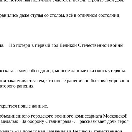
хранились даже стулья со столом, всё в отличном состоянии.
вна. – Но потери в первый год Великой Отечественной войны
ассказала моя собеседница, многие данные оказались утеряны.
ия заканчивается тем, что после ранения он был эвакуирован в
второго ранения.
ткрыться новые данные.
о объединенного городского военного комиссариата Московской
медалью «За оборону Сталинграда», – рассказывает дочь героя.
медаль «За победу над Германией в Великой Отечественной