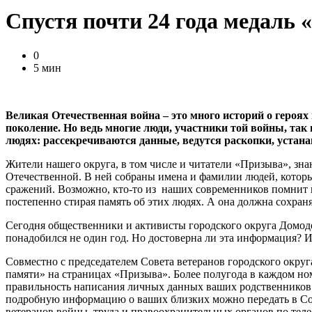
Спустя почти 24 года медаль 
0
5 мин
Великая Отечественная война – это много историй о героях 
поколение. Но ведь многие люди, участники той войны, так 
людях: рассекречиваются данные, ведутся раскопки, устана
Жители нашего округа, в том числе и читатели «Призыва», зна
Отечественной. В ней собраны имена и фамилии людей, которы
сражений. Возможно, кто-то из наших современников помнит их
постепенно стирая память об этих людях. А она должна сохраня
Сегодня общественники и активисты городского округа Домоде
понадобился не один год. Но достоверна ли эта информация? И 
Совместно с председателем Совета ветеранов городского окру
памяти» на страницах «Призыва». Более полугода в каждом н
правильность написания личных данных ваших родственников и 
подробную информацию о ваших близких можно передать в Сове
ветеранов войны, труда и правоохранительных органов по те