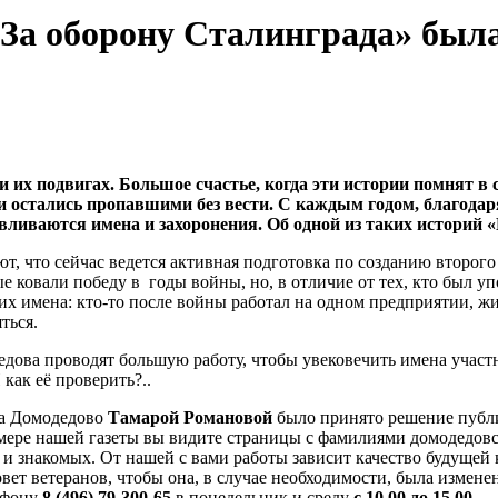
«За оборону Сталинграда» был
и их подвигах. Большое счастье, когда эти истории помнят в
и остались пропавшими без вести. С каждым годом, благодаря
вливаются имена и захоронения. Об одной из таких историй 
ют, что сейчас ведется активная подготовка по созданию второ
е ковали победу в годы войны, но, в отличие от тех, кто был 
 имена: кто-то после войны работал на одном предприятии, жил
ться.
дова проводят большую работу, чтобы увековечить имена участ
как её проверить?..
га Домодедово
Тамарой Романовой
было принято решение публи
омере нашей газеты вы видите страницы с фамилиями домодедов
знакомых. От нашей с вами работы зависит качество будущей кни
т ветеранов, чтобы она, в случае необходимости, была измене
лефону
8 (496) 79-300-65
в понедельник и среду
с 10.00 до 15.00
.