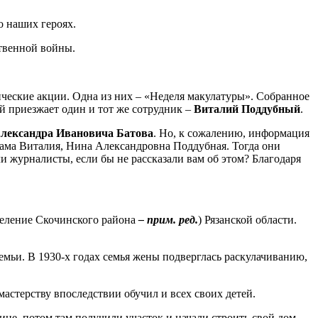
о наших героях.
твенной войны.
ческие акции. Одна из них – «Неделя макулатуры». Собранное
й приезжает один и тот же сотрудник –
Виталий
Поддубный
.
лександра Ивановича Батова
. Но, к сожалению, информация
мама Виталия, Нина Александровна Поддубная. Тогда они
и журналисты, если бы не рассказали вам об этом? Благодаря
селение Скочинского района
– прим. ред.
) Рязанской области.
семьи. В 1930-х годах семья жены подверглась раскулачиванию,
мастерству впоследствии обучил и всех своих детей.
не, потом там получили участок и начали строить свой дом.