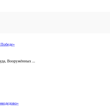
 Победе»
уда, Вооружённых ...
омодедово»