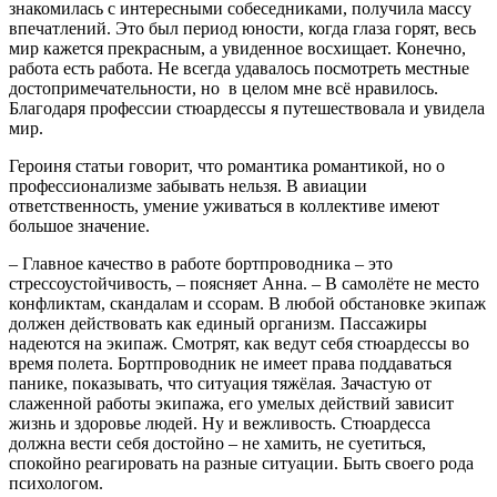
знакомилась с интересными собеседниками, получила массу
впечатлений. Это был период юности, когда глаза горят, весь
мир кажется прекрасным, а увиденное восхищает. Конечно,
работа есть работа. Не всегда удавалось посмотреть местные
достопримечательности, но в целом мне всё нравилось.
Благодаря профессии стюардессы я путешествовала и увидела
мир.
Героиня статьи говорит, что романтика романтикой, но о
профессионализме забывать нельзя. В авиации
ответственность, умение уживаться в коллективе имеют
большое значение.
– Главное качество в работе бортпроводника – это
стрессоустойчивость, – поясняет Анна. – В самолёте не место
конфликтам, скандалам и ссорам. В любой обстановке экипаж
должен действовать как единый организм. Пассажиры
надеются на экипаж. Смотрят, как ведут себя стюардессы во
время полета. Бортпроводник не имеет права поддаваться
панике, показывать, что ситуация тяжёлая. Зачастую от
слаженной работы экипажа, его умелых действий зависит
жизнь и здоровье людей. Ну и вежливость. Стюардесса
должна вести себя достойно – не хамить, не суетиться,
спокойно реагировать на разные ситуации. Быть своего рода
психологом.