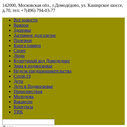
142000, Московская обл., г.Домодедово, ул. Каширское шоссе,
д.70, тел: +7(496) 794-03-77
Все новости
Важное
Здоровье
Активное долголетие
Полезное
Книга памяти
Спорт
Люди
Культурный код Домодедово
Зима в подмосковье
Неделя предпринимательства
Covid-19
Дети
Лето в Подмосковье
Происшествия
Молодежь
Вакансии
Конкурсы
ТИК