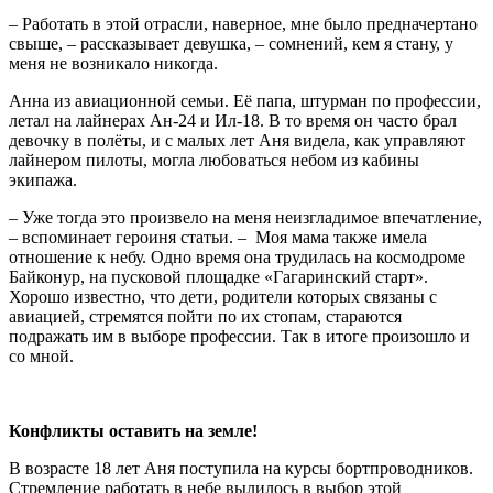
– Работать в этой отрасли, наверное, мне было предначертано
свыше, – рассказывает девушка, – сомнений, кем я стану, у
меня не возникало никогда.
Анна из авиационной семьи. Её папа, штурман по профессии,
летал на лайнерах Ан-24 и Ил-18. В то время он часто брал
девочку в полёты, и с малых лет Аня видела, как управляют
лайнером пилоты, могла любоваться небом из кабины
экипажа.
– Уже тогда это произвело на меня неизгладимое впечатление,
– вспоминает героиня статьи. – Моя мама также имела
отношение к небу. Одно время она трудилась на космодроме
Байконур, на пусковой площадке «Гагаринский старт».
Хорошо известно, что дети, родители которых связаны с
авиацией, стремятся пойти по их стопам, стараются
подражать им в выборе профессии. Так в итоге произошло и
со мной.
Конфликты оставить на земле!
В возрасте 18 лет Аня поступила на курсы бортпроводников.
Стремление работать в небе вылилось в выбор этой