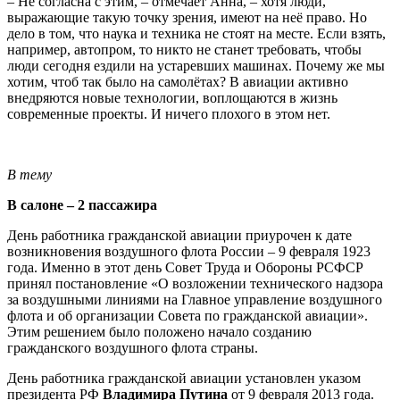
– Не согласна с этим, – отмечает Анна, – хотя люди,
выражающие такую точку зрения, имеют на неё право. Но
дело в том, что наука и техника не стоят на месте. Если взять,
например, автопром, то никто не станет требовать, чтобы
люди сегодня ездили на устаревших машинах. Почему же мы
хотим, чтоб так было на самолётах? В авиации активно
внедряются новые технологии, воплощаются в жизнь
современные проекты. И ничего плохого в этом нет.
В тему
В салоне – 2 пассажира
День работника гражданской авиации приурочен к дате
возникновения воздушного флота России – 9 февраля 1923
года. Именно в этот день Совет Труда и Обороны РСФСР
принял постановление «О возложении технического надзора
за воздушными линиями на Главное управление воздушного
флота и об организации Совета по гражданской авиации».
Этим решением было положено начало созданию
гражданского воздушного флота страны.
День работника гражданской авиации установлен указом
президента РФ
Владимира Путина
от 9 февраля 2013 года.