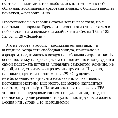
смотрела в иллюминатор, любовалась плывущими в небе
облаками, восхищалась красотами видных с большой высоты
пейзажей, – говорит Анна.
Профессионально героиня статьи летать перестала, но с
полётами не порвала. Время от времени она отправляется в
небо, летает на маленьких самолётах типа Cessna 172 и 182,
Як-52, Л-29 «Дельфин».
– Это не работа, а хобби, – рассказывает девушка, – в
выходные, когда есть свободная минута, приезжаю на
аэродром, поднимаюсь в воздух на небольших аэропланах. В
основном сижу на кресле рядом с пилотом, но иногда удаётся
самой подержать штурвал, управлять самолётом. Конечно, не
одной, а под строгим контролем инструктора. Недавно,
например, крутили пилотаж на Л-29. Ощущения
незабываемые, эмоции, что называется, зашкаливают,
настоящий экстрим. Ещё место, где можно насладиться
полётом, – тренажёры. На комплексных тренажерах FFS
установлены передовые системы визуализации, что дает
полное ощущение реальности, будто пилотируешь самолеты
Boeing или Airbus. Это незабываемо!