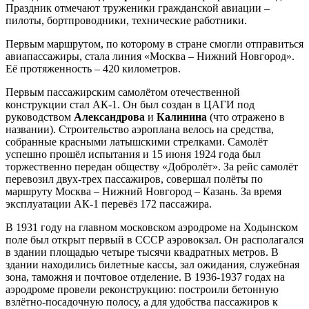
Праздник отмечают труженики гражданской авиации –
пилоты, бортпроводники, технические работники.
Первым маршрутом, по которому в стране смогли отправиться
авиапассажиры, стала линия «Москва – Нижний Новгород».
Её протяженность – 420 километров.
Первым пассажирским самолётом отечественной
конструкции стал АК-1. Он был создан в ЦАГИ под
руководством
Александрова
и
Калинина
(что отражено в
названии). Строительство аэроплана велось на средства,
собранные красными латышскими стрелками. Самолёт
успешно прошёл испытания и 15 июня 1924 года был
торжественно передан обществу «Добролёт». За рейс самолёт
перевозил двух-трех пассажиров, совершал полёты по
маршруту Москва – Нижний Новгород – Казань. За время
эксплуатации АК-1 перевёз 172 пассажира.
В 1931 году на главном московском аэродроме на Ходынском
поле был открыт первый в СССР аэровокзал. Он располагался
в здании площадью четыре тысячи квадратных метров. В
здании находились билетные кассы, зал ожидания, служебная
зона, таможня и почтовое отделение. В 1936-1937 годах на
аэродроме провели реконструкцию: построили бетонную
взлётно-посадочную полосу, а для удобства пассажиров к