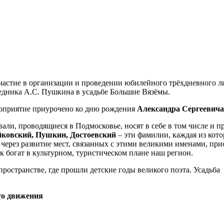
частие в организации и проведении юбилейного трёхдневного л
едника А.С. Пушкина в усадьбе Большие Вязёмы.
роприятие приурочено ко дню рождения
Александра Сергеевич
али, проводящиеся в Подмосковье, носят в себе в том числе и 
йковский, Пушкин, Достоевский
– эти фамилии, каждая из кото
 через развитие мест, связанных с этими великими именами, п
 богат в культурном, туристическом плане наш регион.
ространстве, где прошли детские годы великого поэта. Усадьба
го движения