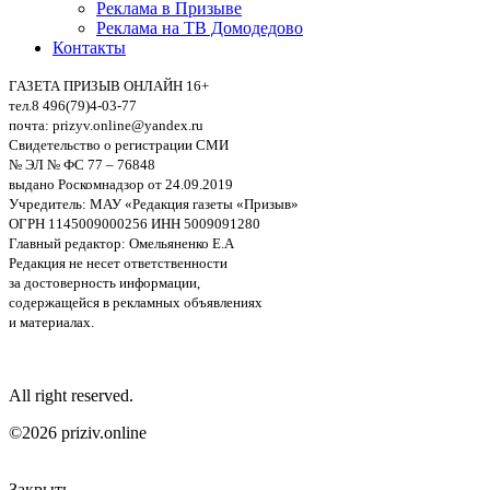
Реклама в Призыве
Реклама на ТВ Домодедово
Контакты
ГАЗЕТА ПРИЗЫВ ОНЛАЙН 16+
тел.8 496(79)4-03-77
почта: prizyv.online@yandex.ru
Свидетельство о регистрации СМИ
№ ЭЛ № ФС 77 – 76848
выдано Роскомнадзор от 24.09.2019
Учредитель: МАУ «Редакция газеты «Призыв»
ОГРН 1145009000256 ИНН 5009091280
Главный редактор: Омельяненко Е.А
Редакция не несет ответственности
за достоверность информации,
содержащейся в рекламных объявлениях
и материалах.
All right reserved.
©2026 priziv.online
Закрыть