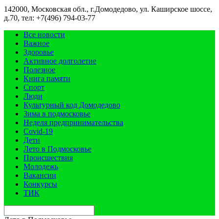
142000, Московская обл., г.Домодедово, ул. Каширское шоссе,
д.70, тел: +7(496) 794-03-77
Все новости
Важное
Здоровье
Активное долголетие
Полезное
Книга памяти
Спорт
Люди
Культурный код Домодедово
Зима в подмосковье
Неделя предпринимательства
Covid-19
Дети
Лето в Подмосковье
Происшествия
Молодежь
Вакансии
Конкурсы
ТИК