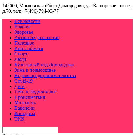
142000, Московская обл., г.Домодедово, ул. Каширское шоссе,
д.70, тел: +7(496) 794-03-77
Все новости
Важное
Здоровье
Активное долголетие
Полезное
Книга памяти
Спорт
Люди
Культурный код Домодедово
Зима в подмосковье
Неделя предпринимательства
Covid-19
Дети
Лето в Подмосковье
Происшествия
Молодежь
Вакансии
Конкурсы
ТИК