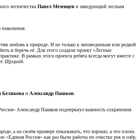
вого лесничества
Павел Мезенцев
и заведующий лесным
 поколения.
тям любовь к природе. И не только к заповедникам или редкой
ить и беречь её. Для этого создали проект «Лесные
практике. В рамках этого проекта ребята всегда могут вместе с
лег Щуцкий.
 Белякова
и
Александр Пашков
.
 Россия» Александр Пашков подчеркнул важность сохранения
де, а на своём примере показывать, что хорошо, а что плохо.
«Единая Россия» как раз были работы по очистке рек и озёр,