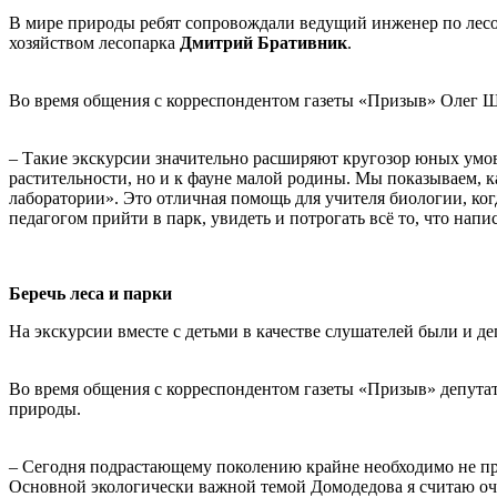
В мире природы ребят сопровождали ведущий инженер по ле
хозяйством лесопарка
Дмитрий Бративник
.
Во время общения с корреспондентом газеты «Призыв» Олег Щ
– Такие экскурсии значительно расширяют кругозор юных умов 
растительности, но и к фауне малой родины. Мы показываем, к
лаборатории». Это отличная помощь для учителя биологии, когда
педагогом прийти в парк, увидеть и потрогать всё то, что нап
Беречь леса и парки
На экскурсии вместе с детьми в качестве слушателей были и д
Во время общения с корреспондентом газеты «Призыв» депутат
природы.
– Сегодня подрастающему поколению крайне необходимо не прос
Основной экологически важной темой Домодедова я считаю очи