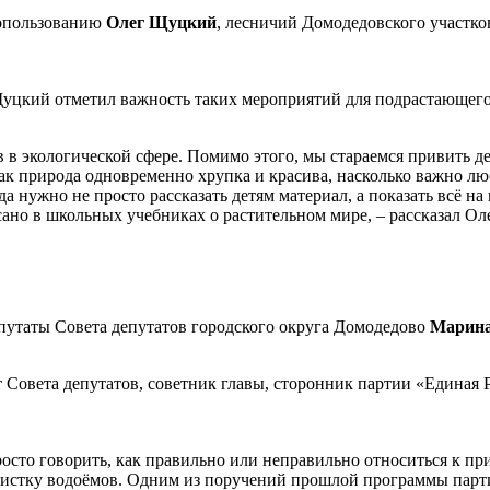
сопользованию
Олег Щуцкий
, лесничий Домодедовского участко
уцкий отметил важность таких мероприятий для подрастающего
в экологической сфере. Помимо этого, мы стараемся привить де
ак природа одновременно хрупка и красива, насколько важно люб
 нужно не просто рассказать детям материал, а показать всё на 
исано в школьных учебниках о растительном мире, – рассказал О
епутаты Совета депутатов городского округа Домодедово
Марина
 Совета депутатов, советник главы, сторонник партии «Единая
то говорить, как правильно или неправильно относиться к приро
стку водоёмов. Одним из поручений прошлой программы партии 