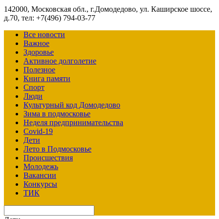
142000, Московская обл., г.Домодедово, ул. Каширское шоссе,
д.70, тел: +7(496) 794-03-77
Все новости
Важное
Здоровье
Активное долголетие
Полезное
Книга памяти
Спорт
Люди
Культурный код Домодедово
Зима в подмосковье
Неделя предпринимательства
Covid-19
Дети
Лето в Подмосковье
Происшествия
Молодежь
Вакансии
Конкурсы
ТИК