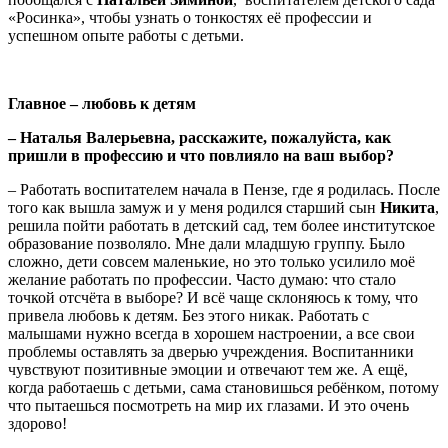
«Росинка», чтобы узнать о тонкостях её профессии и
успешном опыте работы с детьми.
Главное – любовь к детям
– Наталья Валерьевна, расскажите, пожалуйста, как
пришли в профессию и что повлияло на ваш выбор?
– Работать воспитателем начала в Пензе, где я родилась. После
того как вышла замуж и у меня родился старший сын
Никита
,
решила пойти работать в детский сад, тем более институтское
образование позволяло. Мне дали младшую группу. Было
сложно, дети совсем маленькие, но это только усилило моё
желание работать по профессии. Часто думаю: что стало
точкой отсчёта в выборе? И всё чаще склоняюсь к тому, что
привела любовь к детям. Без этого никак. Работать с
малышами нужно всегда в хорошем настроении, а все свои
проблемы оставлять за дверью учреждения. Воспитанники
чувствуют позитивные эмоции и отвечают тем же. А ещё,
когда работаешь с детьми, сама становишься ребёнком, потому
что пытаешься посмотреть на мир их глазами. И это очень
здорово!