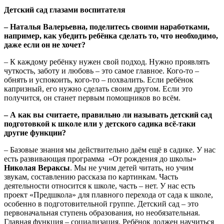
Детский сад глазами воспитателя
– Наталья Валерьевна, поделитесь своими наработками,
например, как убедить ребёнка сделать то, что необходимо,
даже если он не хочет?
– К каждому ребёнку нужен свой подход. Нужно проявлять
чуткость, заботу и любовь – это самое главное. Кого-то –
обнять и успокоить, кого-то – похвалить. Если ребёнок
капризный, его нужно сделать своим другом. Если это
получится, он станет первым помощников во всём.
– А как вы считаете, правильно ли называть детский сад
подготовкой к школе или у детского садика всё-таки
другие функции?
– Базовые знания мы действительно даём ещё в садике. У нас
есть развивающая программа «От рождения до школы»
Николая Вераксы
. Мы не учим детей читать, но учим
звукам, составлению рассказа по картинкам. Часть
деятельности относится к школе, часть – нет. У нас есть
проект «Предшкола» для плавного перехода от сада к школе,
особенно в подготовительной группе. Детский сад – это
первоначальная ступень образования, но необязательная.
Главная функция – социализация. Ребёнок должен научиться