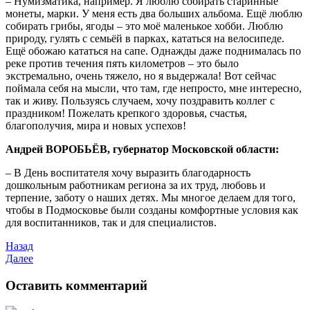
– Нумизматика, например. Я люблю собирать старинные
монеты, марки. У меня есть два больших альбома. Ещё люблю
собирать грибы, ягоды – это моё маленькое хобби. Люблю
природу, гулять с семьёй в парках, кататься на велосипеде.
Ещё обожаю кататься на сапе. Однажды даже поднималась по
реке против течения пять километров – это было
экстремально, очень тяжело, но я выдержала! Вот сейчас
поймала себя на мысли, что там, где непросто, мне интересно,
так и живу. Пользуясь случаем, хочу поздравить коллег с
праздником! Пожелать крепкого здоровья, счастья,
благополучия, мира и новых успехов!
Андрей ВОРОБЬЁВ, губернатор Московской области:
– В День воспитателя хочу выразить благодарность
дошкольным работникам региона за их труд, любовь и
терпение, заботу о наших детях. Мы многое делаем для того,
чтобы в Подмосковье были созданы комфортные условия как
для воспитанников, так и для специалистов.
Назад
Далее
Оставить комментарий