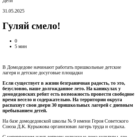
Дети
31.05.2025
Гуляй смело!
0
5 мин
В Домодедове начинают работать пришкольные детские
лагеря и детские досуговые площадки
Если существует в жизни безграничная радость, то это,
безусловно, наше долгожданное лето. На каникулах у
домодедовских ребят есть возможность провести свободное
время весело и содержательно. На территории округа
распахнут свои двери 30 пришкольных лагерей с дневным
пребыванием детей.
На базе домодедовской школы № 9 имени Героя Советского
Союза Д.К. Курыжова организован лагерь труда и отдыха.
С нетерпением ждут детвору окружные дома культуры, где