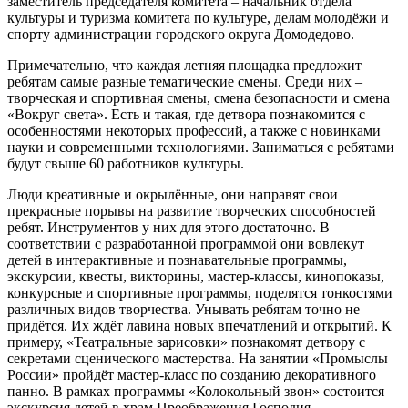
заместитель председателя комитета – начальник отдела
культуры и туризма комитета по культуре, делам молодёжи и
спорту администрации городского округа Домодедово.
Примечательно, что каждая летняя площадка предложит
ребятам самые разные тематические смены. Среди них –
творческая и спортивная смены, смена безопасности и смена
«Вокруг света». Есть и такая, где детвора познакомится с
особенностями некоторых профессий, а также с новинками
науки и современными технологиями. Заниматься с ребятами
будут свыше 60 работников культуры.
Люди креативные и окрылённые, они направят свои
прекрасные порывы на развитие творческих способностей
ребят. Инструментов у них для этого достаточно. В
соответствии с разработанной программой они вовлекут
детей в интерактивные и познавательные программы,
экскурсии, квесты, викторины, мастер-классы, кинопоказы,
конкурсные и спортивные программы, поделятся тонкостями
различных видов творчества. Унывать ребятам точно не
придётся. Их ждёт лавина новых впечатлений и открытий. К
примеру, «Театральные зарисовки» познакомят детвору с
секретами сценического мастерства. На занятии «Промыслы
России» пройдёт мастер-класс по созданию декоративного
панно. В рамках программы «Колокольный звон» состоится
экскурсия детей в храм Преображения Господня.