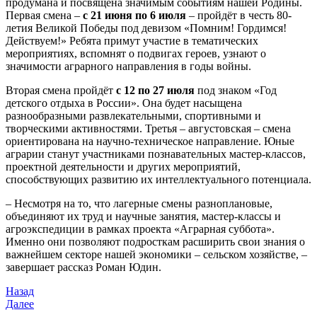
продумана и посвящена значимым событиям нашей Родины.
Первая смена –
с 21 июня по 6 июля
– пройдёт в честь 80-
летия Великой Победы под девизом «Помним! Гордимся!
Действуем!» Ребята примут участие в тематических
мероприятиях, вспомнят о подвигах героев, узнают о
значимости аграрного направления в годы войны.
Вторая смена пройдёт
с 12 по 27 июля
под знаком «Год
детского отдыха в России». Она будет насыщена
разнообразными развлекательными, спортивными и
творческими активностями. Третья – августовская – смена
ориентирована на научно-техническое направление. Юные
аграрии станут участниками познавательных мастер-классов,
проектной деятельности и других мероприятий,
способствующих развитию их интеллектуального потенциала.
– Несмотря на то, что лагерные смены разноплановые,
объединяют их труд и научные занятия, мастер-классы и
агроэкспедиции в рамках проекта «Аграрная суббота».
Именно они позволяют подросткам расширить свои знания о
важнейшем секторе нашей экономики – сельском хозяйстве, –
завершает рассказ Роман Юдин.
Назад
Далее