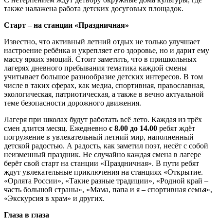
также налажена работа детских досуговых площадок.
Старт – на станции «Праздничная»
Известно, что активный летний отдых не только улучшает
настроение ребёнка и укрепляет его здоровье, но и дарит ему
массу ярких эмоций. Стоит заметить, что в пришкольных
лагерях дневного пребывания тематика каждой смены
учитывает большое разнообразие детских интересов. В том
числе в таких сферах, как медиа, спортивная, православная,
экологическая, патриотическая, а также в вечно актуальной
теме безопасности дорожного движения.
Лагеря при школах будут работать всё лето. Каждая из трёх
смен длится месяц. Ежедневно
с 8.00 до 14.00
ребят ждёт
погружение в увлекательный летний мир, наполненный
детской радостью. А радость, как заметил поэт, несёт с собой
неизменный праздник. Не случайно каждая смена в лагере
берёт свой старт на станции «Праздничная». В пути ребят
ждут увлекательные приключения на станциях «Открытие.
«Орлята России», «Такие разные традиции», «Родной край –
часть большой страны», «Мама, папа и я – спортивная семья»,
«Экскурсия в храм» и других.
Глаза в глаза