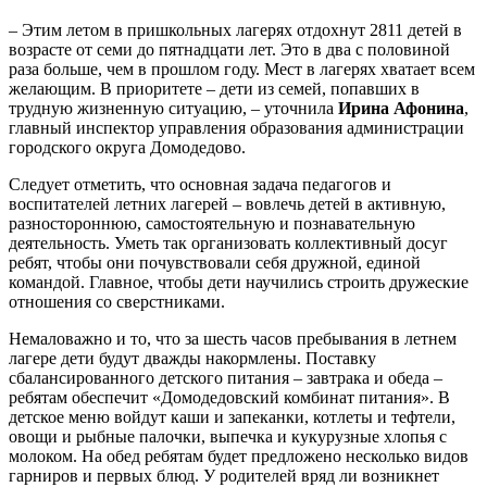
– Этим летом в пришкольных лагерях отдохнут 2811 детей в
возрасте от семи до пятнадцати лет. Это в два с половиной
раза больше, чем в прошлом году. Мест в лагерях хватает всем
желающим. В приоритете – дети из семей, попавших в
трудную жизненную ситуацию, – уточнила
Ирина Афонина
,
главный инспектор управления образования администрации
городского округа Домодедово.
Следует отметить, что основная задача педагогов и
воспитателей летних лагерей – вовлечь детей в активную,
разностороннюю, самостоятельную и познавательную
деятельность. Уметь так организовать коллективный досуг
ребят, чтобы они почувствовали себя дружной, единой
командой. Главное, чтобы дети научились строить дружеские
отношения со сверстниками.
Немаловажно и то, что за шесть часов пребывания в летнем
лагере дети будут дважды накормлены. Поставку
сбалансированного детского питания – завтрака и обеда –
ребятам обеспечит «Домодедовский комбинат питания». В
детское меню войдут каши и запеканки, котлеты и тефтели,
овощи и рыбные палочки, выпечка и кукурузные хлопья с
молоком. На обед ребятам будет предложено несколько видов
гарниров и первых блюд. У родителей вряд ли возникнет