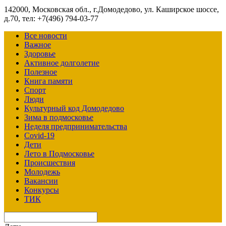
142000, Московская обл., г.Домодедово, ул. Каширское шоссе,
д.70, тел: +7(496) 794-03-77
Все новости
Важное
Здоровье
Активное долголетие
Полезное
Книга памяти
Спорт
Люди
Культурный код Домодедово
Зима в подмосковье
Неделя предпринимательства
Covid-19
Дети
Лето в Подмосковье
Происшествия
Молодежь
Вакансии
Конкурсы
ТИК