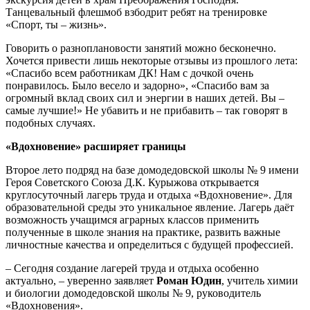
Танцевальный флешмоб взбодрит ребят на тренировке
«Спорт, ты – жизнь».
Говорить о разноплановости занятий можно бесконечно.
Хочется привести лишь некоторые отзывы из прошлого лета:
«Спасибо всем работникам ДК! Нам с дочкой очень
понравилось. Было весело и задорно», «Спасибо вам за
огромный вклад своих сил и энергии в наших детей. Вы –
самые лучшие!» Не убавить и не прибавить – так говорят в
подобных случаях.
«Вдохновение» расширяет границы
Второе лето подряд на базе домодедовской школы № 9 имени
Героя Советского Союза Д.К. Курыжова открывается
круглосуточный лагерь труда и отдыха «Вдохновение». Для
образовательной среды это уникальное явление. Лагерь даёт
возможность учащимся аграрных классов применить
полученные в школе знания на практике, развить важные
личностные качества и определиться с будущей профессией.
– Сегодня создание лагерей труда и отдыха особенно
актуально, – уверенно заявляет
Роман Юдин
, учитель химии
и биологии домодедовской школы № 9, руководитель
«Вдохновения».