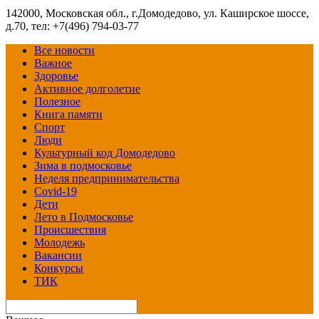
142000, Московская обл., г.Домодедово, ул. Каширское шоссе,
д.70, тел: +7(496) 794-03-77
Все новости
Важное
Здоровье
Активное долголетие
Полезное
Книга памяти
Спорт
Люди
Культурный код Домодедово
Зима в подмосковье
Неделя предпринимательства
Covid-19
Дети
Лето в Подмосковье
Происшествия
Молодежь
Вакансии
Конкурсы
ТИК