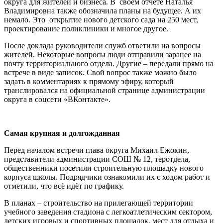
округа для жителей и бизнеса. В своём отчете Наталья
Владимировна также обозначила планы на будущее. А их
немало. Это открытие нового детского сада на 250 мест,
проектирование поликлиники и многое другое.
После доклада руководители служб ответили на вопросы
жителей. Некоторые вопросы люди отправили заранее на
почту территориального отдела. Другие – передали прямо на
встрече в виде записок. Свой вопрос также можно было
задать в комментариях к прямому эфиру, который
транслировался на официальной странице администрации
округа в соцсети «ВКонтакте».
Самая крупная и долгожданная
Перед началом встречи глава округа Михаил Ежокин,
представители администрации СОШ № 12, теротдела,
общественники посетили строительную площадку нового
корпуса школы. Подрядчики ознакомили их с ходом работ и
отметили, что всё идёт по графику.
В планах – строительство на прилегающей территории
учебного заведения стадиона с легкоатлетическим сектором,
детских игровых и спортивных площадок, мест для отдыха и