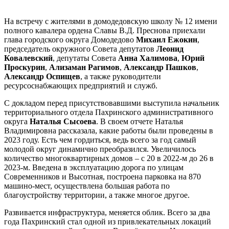
На встречу с жителями в домодедовскую школу № 12 имени
полного кавалера ордена Славы В.Д. Преснова приехали
глава городского округа Домодедово
Михаил Ежокин
,
председатель окружного Совета депутатов
Леонид
Ковалевский
, депутаты Совета
Анна Халимова
,
Юрий
Проскурин
,
Ализаман Рагимов
,
Александр Пашков
,
Александр Оспищев
, а также руководители
ресурсоснабжающих предприятий и служб.
С докладом перед присутствовавшими выступила начальник
территориального отдела Пахринского административного
округа
Наталья Сысоева
. В своем отчете Наталья
Владимировна рассказала, какие работы были проведены в
2023 году. Есть чем гордиться, ведь всего за год самый
молодой округ динамично преобразился. Увеличилось
количество многоквартирных домов – с 20 в 2022-м до 26 в
2023-м. Введена в эксплуатацию дорога по улицам
Современников и Высотная, построена парковка на 870
машино-мест, осуществлена большая работа по
благоустройству территории, а также многое другое.
Развивается инфраструктура, меняется облик. Всего за два
года Пахринский стал одной из привлекательных локаций