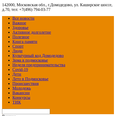
142000, Московская обл., г.Домодедово, ул. Каширское шоссе,
д.70, тел: +7(496) 794-03-77
Все новости
Важное
Здоровье
Активное долголетие
Полезное
Книга памяти
Спорт
Люди
Культурный код Домодедово
Зима в подмосковье
Неделя предпринимательства
Covid-19
Дети
Лето в Подмосковье
Происшествия
Молодежь
Вакансии
Конкурсы
ТИК