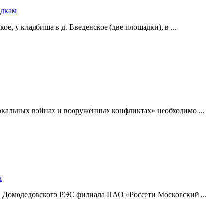
адкам
е, у кладбища в д. Введенское (две площадки), в ...
окальных войнах и вооружённых конфликтах» необходимо ...
а
и Домодедовского РЭС филиала ПАО «Россети Московский ...