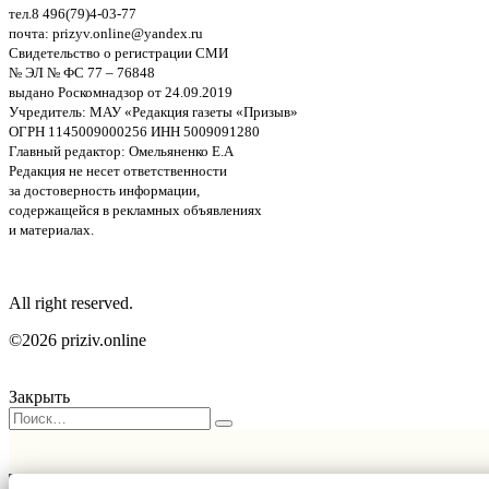
тел.8 496(79)4-03-77
почта: prizyv.online@yandex.ru
Свидетельство о регистрации СМИ
№ ЭЛ № ФС 77 – 76848
выдано Роскомнадзор от 24.09.2019
Учредитель: МАУ «Редакция газеты «Призыв»
ОГРН 1145009000256 ИНН 5009091280
Главный редактор: Омельяненко Е.А
Редакция не несет ответственности
за достоверность информации,
содержащейся в рекламных объявлениях
и материалах.
All right reserved.
©2026 priziv.online
Закрыть