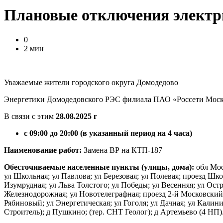
Плановые отключения электри
0
2 мин
Уважаемые жители городского округа Домодедово
Энергетики Домодедовского РЭС филиала ПАО «Россети Моско
В связи с этим
28.08.2025 г
с 09:00 до 20:00 (в указанный период на 4 часа)
Наименование работ:
Замена ВР на КТП-187
Обесточиваемые населенные пункты (улицы, дома):
обл Мос
ул Школьная; ул Павлова; ул Березовая; ул Полевая; проезд Шк
Изумрудная; ул Льва Толстого; ул Победы; ул Весенняя; ул Остр
Железнодорожная; ул Новотелеграфная; проезд 2-й Московский; у
Рябиновый; ул Энергетическая; ул Гоголя; ул Дачная; ул Калин
Строитель); д Пушкино; (тер. СНТ Геолог); д Артемьево (4 НП)