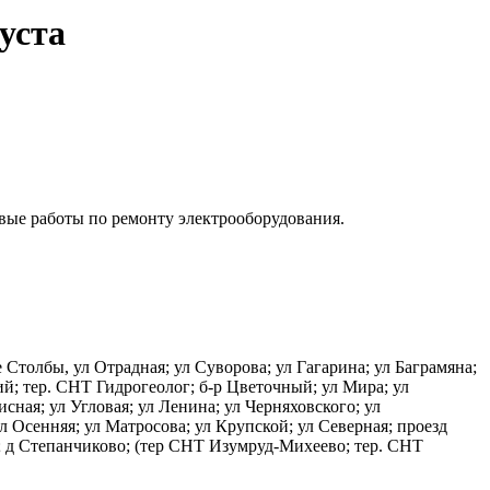
уста
ые работы по ремонту электрооборудования.
Столбы, ул Отрадная; ул Суворова; ул Гагарина; ул Баграмяна;
ий; тер. СНТ Гидрогеолог; б-р Цветочный; ул Мира; ул
сная; ул Угловая; ул Ленина; ул Черняховского; ул
л Осенняя; ул Матросова; ул Крупской; ул Северная; проезд
); д Степанчиково; (тер СНТ Изумруд-Михеево; тер. СНТ