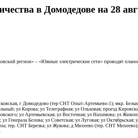
чества в Домодедове на 28 авг
вский регион» – «Южные электрические сети» проводят планов
ковская, г Домодедово (тер СНТ Опыт-Артемьево-1); мкр. Белые 
ольный; ул Кирова; ул Телеграфная; ул Ольховая; проезд Кировск
овского; ул Артемьевская; ул Восточная; ул Нахимова; ул Живопи
л Генерала Белова; ул Советская; ул Луговая; ул Октябрьская; у
ина; тер. СНТ Березка; ул Жукова; д Михеево (тер. СНТ Михеево
.