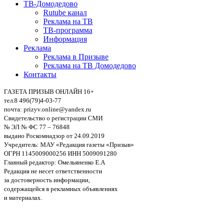
ТВ-Домодедово
Rutube канал
Реклама на ТВ
ТВ-программа
Информация
Реклама
Реклама в Призыве
Реклама на ТВ Домодедово
Контакты
ГАЗЕТА ПРИЗЫВ ОНЛАЙН 16+
тел.8 496(79)4-03-77
почта: prizyv.online@yandex.ru
Свидетельство о регистрации СМИ
№ ЭЛ № ФС 77 – 76848
выдано Роскомнадзор от 24.09.2019
Учредитель: МАУ «Редакция газеты «Призыв»
ОГРН 1145009000256 ИНН 5009091280
Главный редактор: Омельяненко Е.А
Редакция не несет ответственности
за достоверность информации,
содержащейся в рекламных объявлениях
и материалах.