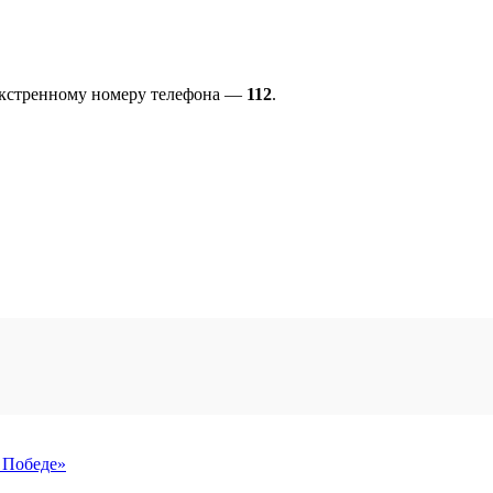
экстренному номеру телефона —
112
.
 Победе»