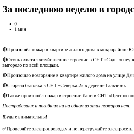
За последнюю неделю в город
0
1 мин
🔴Произошёл пожар в квартире жилого дома в микрорайоне Юж
🔴Огонь охватил хозяйственное строение в СНТ «Сады огнеуп
выгорело по всей площади.
🔴Произошло возгорание в квартире жилого дома на улице Да
🔴Сгорела бытовка в СНТ «Северка-2» в деревне Гальчино.
🔴Также произошёл пожар в строении бани в СНТ «Центросою
Пострадавших и погибших ни на одном из этих пожаров нет.
❗Будьте внимательны!
✅Проверяйте электропроводку и не перегружайте электросеть.