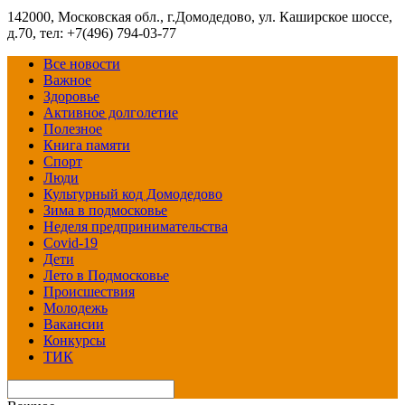
142000, Московская обл., г.Домодедово, ул. Каширское шоссе,
д.70, тел: +7(496) 794-03-77
Все новости
Важное
Здоровье
Активное долголетие
Полезное
Книга памяти
Спорт
Люди
Культурный код Домодедово
Зима в подмосковье
Неделя предпринимательства
Covid-19
Дети
Лето в Подмосковье
Происшествия
Молодежь
Вакансии
Конкурсы
ТИК